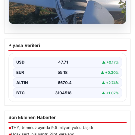
06.08.2026
Uçak sert iniş yaptı: Pilot yaralandı
Piyasa Verileri
USD
47.71
▲ +0.17%
EUR
55.18
▲ +0.30%
ALTIN
6670.4
▲ +2.74%
BTC
3104518
▲ +1.07%
Son Eklenen Haberler
THY, temmuz ayında 9,5 milyon yolcu taşıdı
■
Uçak sert iniş yaptı: Pilot yaralandı
■