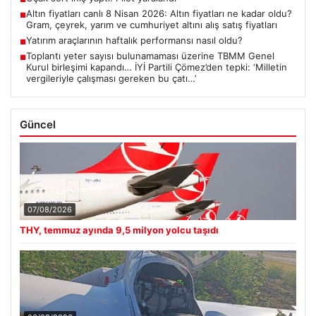
Altın fiyatları canlı 8 Nisan 2026: Altın fiyatları ne kadar oldu?
■
Gram, çeyrek, yarım ve cumhuriyet altını alış satış fiyatları
Yatırım araçlarının haftalık performansı nasıl oldu?
■
Toplantı yeter sayısı bulunamaması üzerine TBMM Genel
■
Kurul birleşimi kapandı… İYİ Partili Çömez’den tepki: ‘Milletin
vergileriyle çalışması gereken bu çatı…’
Güncel
07/08/2026
THY, temmuz ayında 9,5 milyon yolcu taşıdı