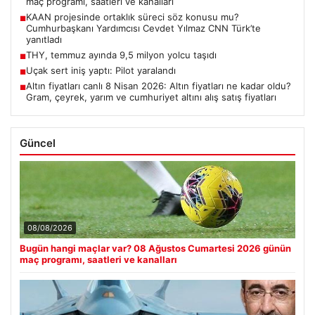
maç programı, saatleri ve kanalları
KAAN projesinde ortaklık süreci söz konusu mu?
■
Cumhurbaşkanı Yardımcısı Cevdet Yılmaz CNN Türk’te
yanıtladı
THY, temmuz ayında 9,5 milyon yolcu taşıdı
■
Uçak sert iniş yaptı: Pilot yaralandı
■
Altın fiyatları canlı 8 Nisan 2026: Altın fiyatları ne kadar oldu?
■
Gram, çeyrek, yarım ve cumhuriyet altını alış satış fiyatları
Güncel
08/08/2026
Bugün hangi maçlar var? 08 Ağustos Cumartesi 2026 günün
maç programı, saatleri ve kanalları