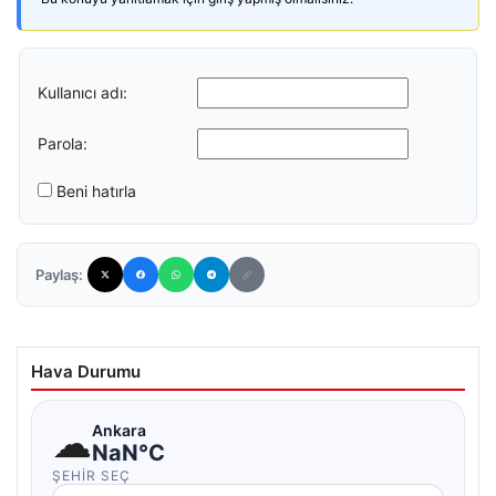
Kullanıcı adı:
Parola:
Beni hatırla
Paylaş:
Hava Durumu
☁
Ankara
NaN°C
ŞEHIR SEÇ