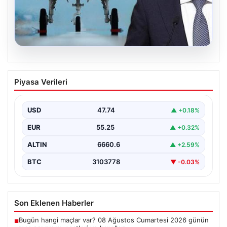
08.08.2026
KAAN projesinde ortaklık süreci söz
Piyasa Verileri
konusu mu? Cumhurbaşkanı Yardımcısı
Cevdet Yılmaz CNN Türk’te yanıtladı
USD
47.74
▲ +0.18%
Cumhurbaşkanı Yardımcısı Cevdet Yılmaz, CNN Türk
canlı yayınında gündeme ilişkin soruları yanıtladı. Mekke
EUR
55.25
▲ +0.32%
Ortak…
ALTIN
6660.6
▲ +2.59%
BTC
3103778
▼ -0.03%
Son Eklenen Haberler
Bugün hangi maçlar var? 08 Ağustos Cumartesi 2026 günün
■