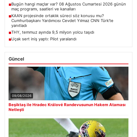
Bugün hangi maçlar var? 08 Ağustos Cumartesi 2026 günün
■
maç programı, saatleri ve kanalları
KAAN projesinde ortaklık süreci söz konusu mu?
■
Cumhurbaşkanı Yardımcısı Cevdet Yılmaz CNN Türk’te
yanıtladı
THY, temmuz ayında 9,5 milyon yolcu taşıdı
■
Uçak sert iniş yaptı: Pilot yaralandı
■
Güncel
09/08/2026
Beşiktaş ile Hradec Králové Randevusunun Hakem Ataması
Netleşti