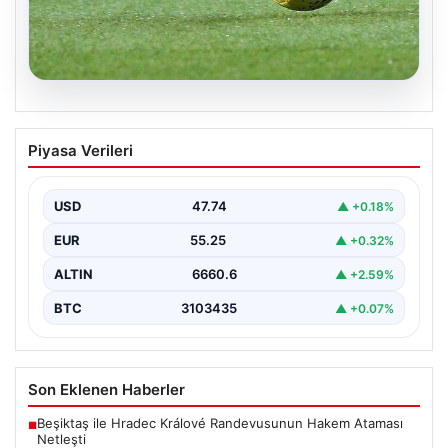
08.08.2026
Bugün hangi maçlar var? 08 Ağustos
Piyasa Verileri
Cumartesi 2026 günün maç programı,
saatleri ve kanalları
USD
47.74
▲ +0.18%
EUR
55.25
▲ +0.32%
ALTIN
6660.6
▲ +2.59%
BTC
3103435
▲ +0.07%
Son Eklenen Haberler
Beşiktaş ile Hradec Králové Randevusunun Hakem Ataması
■
Netleşti