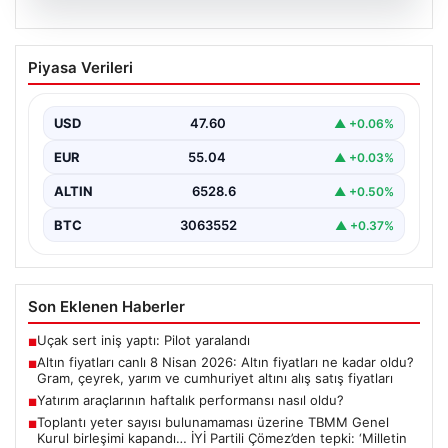
05.08.2026
Altın fiyatları canlı 8 Nisan 2026: Altın
Piyasa Verileri
fiyatları ne kadar oldu? Gram, çeyrek,
yarım ve cumhuriyet altını alış satış
fiyatları
USD
47.60
▲ +0.06%
{ "title": "8 Nisan 2026 Altın Fiyatları Canlı Takip: Gram,
EUR
55.04
▲ +0.03%
Çeyrek ve Cumhuriyet Altını…
ALTIN
6528.6
▲ +0.50%
BTC
3063552
▲ +0.37%
Son Eklenen Haberler
Uçak sert iniş yaptı: Pilot yaralandı
■
Altın fiyatları canlı 8 Nisan 2026: Altın fiyatları ne kadar oldu?
■
Gram, çeyrek, yarım ve cumhuriyet altını alış satış fiyatları
Yatırım araçlarının haftalık performansı nasıl oldu?
■
Toplantı yeter sayısı bulunamaması üzerine TBMM Genel
■
Kurul birleşimi kapandı… İYİ Partili Çömez’den tepki: ‘Milletin