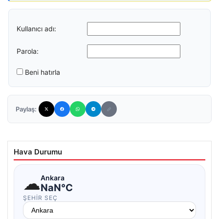
Kullanıcı adı:
Parola:
Beni hatırla
Paylaş:
Hava Durumu
☁
Ankara
NaN°C
ŞEHIR SEÇ