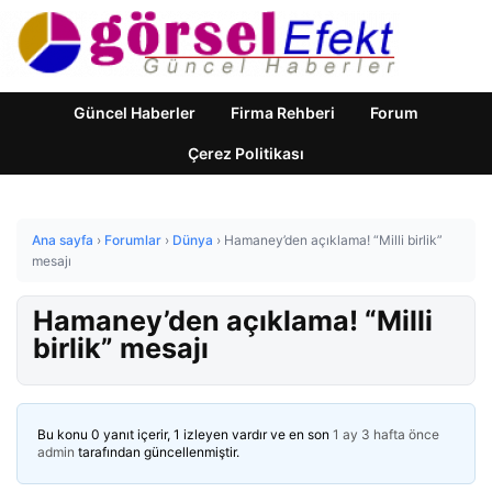
Güncel Haberler
Firma Rehberi
Forum
Çerez Politikası
Ana sayfa
›
Forumlar
›
Dünya
›
Hamaney’den açıklama! “Milli birlik”
mesajı
Hamaney’den açıklama! “Milli
birlik” mesajı
Bu konu 0 yanıt içerir, 1 izleyen vardır ve en son
1 ay 3 hafta önce
admin
tarafından güncellenmiştir.