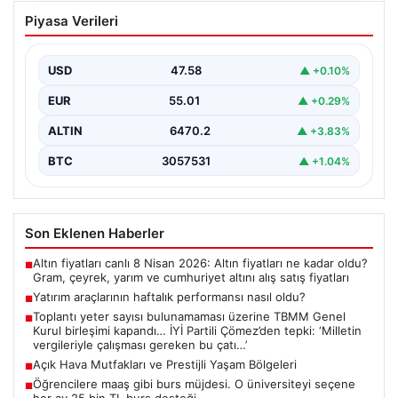
Yatırım araçlarının haftalık performansı
Piyasa Verileri
nasıl oldu?
Borsa İstanbul'da işlem gören hisse senetleri, haftalık
bazda ortalama yüzde 0,27 değer kaybederken,
USD
47.58
▲ +0.10%
altının…
EUR
55.01
▲ +0.29%
ALTIN
6470.2
▲ +3.83%
BTC
3057531
▲ +1.04%
Son Eklenen Haberler
Altın fiyatları canlı 8 Nisan 2026: Altın fiyatları ne kadar oldu?
■
Gram, çeyrek, yarım ve cumhuriyet altını alış satış fiyatları
Yatırım araçlarının haftalık performansı nasıl oldu?
■
Toplantı yeter sayısı bulunamaması üzerine TBMM Genel
■
Kurul birleşimi kapandı… İYİ Partili Çömez’den tepki: ‘Milletin
vergileriyle çalışması gereken bu çatı…’
Açık Hava Mutfakları ve Prestijli Yaşam Bölgeleri
■
Öğrencilere maaş gibi burs müjdesi. O üniversiteyi seçene
■