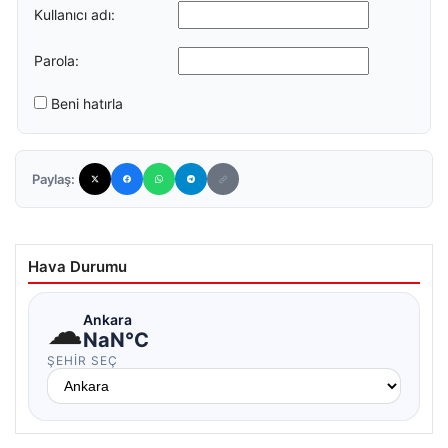
Kullanıcı adı:
Parola:
Beni hatırla
Paylaş:
Hava Durumu
☁
Ankara
NaN°C
ŞEHIR SEÇ