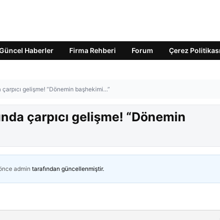
Güncel Haberler
Firma Rehberi
Forum
Çerez Politikas
 çarpıcı gelişme! “Dönemin başhekimi…”
nda çarpıcı gelişme! “Dönemin
 önce
admin
tarafından güncellenmiştir.