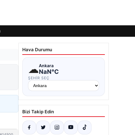
ı
Hava Durumu
☁
Ankara
NaN°C
ŞEHIR SEÇ
Bizi Takip Edin
#14500