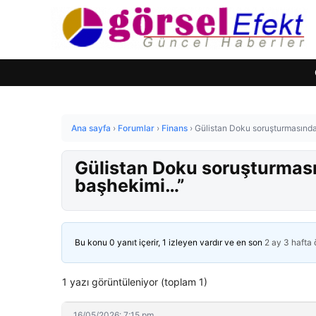
Ana sayfa
›
Forumlar
›
Finans
›
Gülistan Doku soruşturmasında
Gülistan Doku soruşturması
başhekimi…”
Bu konu 0 yanıt içerir, 1 izleyen vardır ve en son
2 ay 3 hafta
1 yazı görüntüleniyor (toplam 1)
16/05/2026: 7:15 pm