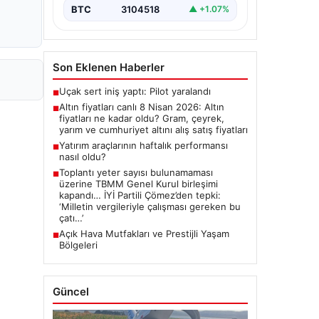
BTC
3104518
▲ +1.07%
Son Eklenen Haberler
Uçak sert iniş yaptı: Pilot yaralandı
■
Altın fiyatları canlı 8 Nisan 2026: Altın
■
fiyatları ne kadar oldu? Gram, çeyrek,
yarım ve cumhuriyet altını alış satış fiyatları
Yatırım araçlarının haftalık performansı
■
nasıl oldu?
Toplantı yeter sayısı bulunamaması
■
üzerine TBMM Genel Kurul birleşimi
kapandı… İYİ Partili Çömez’den tepki:
‘Milletin vergileriyle çalışması gereken bu
çatı…’
Açık Hava Mutfakları ve Prestijli Yaşam
■
Bölgeleri
Güncel