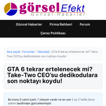
Güncel Haberler
Firma Rehberi
Forum
Çerez Politikası
Ana sayfa
›
Forumlar
›
Teknoloji
›
GTA 6 tekrar ertelenecek mi? Take-
Two CEO’su dedikodulara son noktayı koydu!
GTA 6 tekrar ertelenecek mi?
Take-Two CEO’su dedikodulara
son noktayı koydu!
Bu konu 0 yanıt içerir, 1 izleyen vardır ve en son
2 ay 2 hafta önce
admin
tarafından güncellenmiştir.