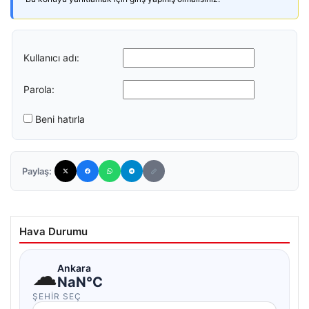
Kullanıcı adı:
Parola:
Beni hatırla
Paylaş:
Hava Durumu
☁
Ankara
NaN°C
ŞEHIR SEÇ