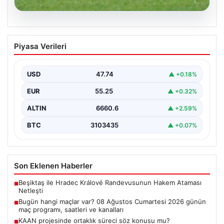
08.08.2026
Bugün hangi maçlar var? 08 Ağustos
Piyasa Verileri
Cumartesi 2026 günün maç programı,
saatleri ve kanalları
USD
47.74
▲ +0.18%
EUR
55.25
▲ +0.32%
ALTIN
6660.6
▲ +2.59%
BTC
3103435
▲ +0.07%
Son Eklenen Haberler
Beşiktaş ile Hradec Králové Randevusunun Hakem Ataması
■
Netleşti
Bugün hangi maçlar var? 08 Ağustos Cumartesi 2026 günün
■
maç programı, saatleri ve kanalları
KAAN projesinde ortaklık süreci söz konusu mu?
■