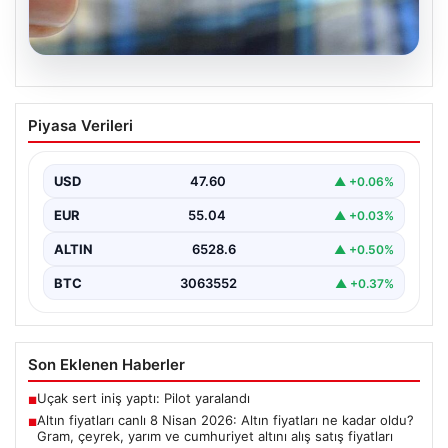
05.08.2026
Altın fiyatları canlı 8 Nisan 2026: Altın
Piyasa Verileri
fiyatları ne kadar oldu? Gram, çeyrek,
yarım ve cumhuriyet altını alış satış
fiyatları
USD
47.60
▲ +0.06%
{ "title": "8 Nisan 2026 Altın Fiyatları Canlı Takip: Gram,
EUR
55.04
▲ +0.03%
Çeyrek ve Cumhuriyet Altını…
ALTIN
6528.6
▲ +0.50%
BTC
3063552
▲ +0.37%
Son Eklenen Haberler
Uçak sert iniş yaptı: Pilot yaralandı
■
Altın fiyatları canlı 8 Nisan 2026: Altın fiyatları ne kadar oldu?
■
Gram, çeyrek, yarım ve cumhuriyet altını alış satış fiyatları