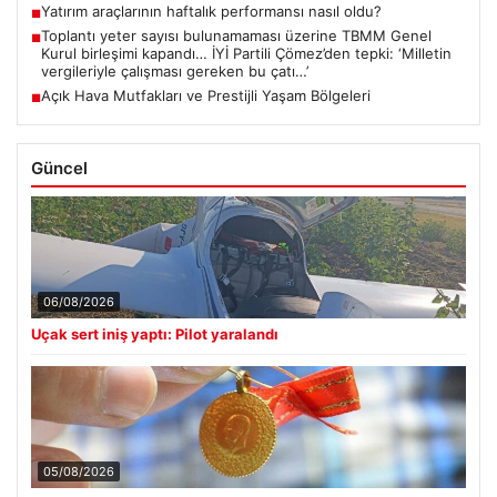
Yatırım araçlarının haftalık performansı nasıl oldu?
■
Toplantı yeter sayısı bulunamaması üzerine TBMM Genel
■
Kurul birleşimi kapandı… İYİ Partili Çömez’den tepki: ‘Milletin
vergileriyle çalışması gereken bu çatı…’
Açık Hava Mutfakları ve Prestijli Yaşam Bölgeleri
■
Güncel
06/08/2026
Uçak sert iniş yaptı: Pilot yaralandı
05/08/2026