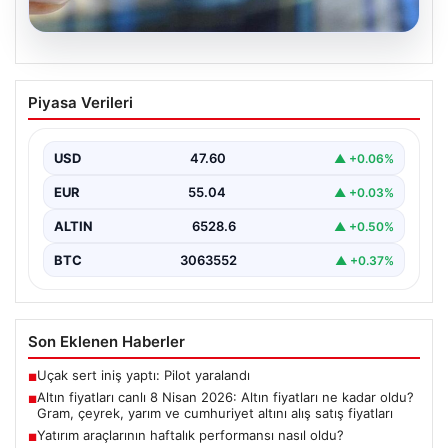
05.08.2026
Altın fiyatları canlı 8 Nisan 2026: Altın
Piyasa Verileri
fiyatları ne kadar oldu? Gram, çeyrek,
yarım ve cumhuriyet altını alış satış
fiyatları
USD
47.60
▲ +0.06%
{ "title": "8 Nisan 2026 Altın Fiyatları Canlı Takip: Gram,
EUR
55.04
▲ +0.03%
Çeyrek ve Cumhuriyet Altını…
ALTIN
6528.6
▲ +0.50%
BTC
3063552
▲ +0.37%
Son Eklenen Haberler
Uçak sert iniş yaptı: Pilot yaralandı
■
Altın fiyatları canlı 8 Nisan 2026: Altın fiyatları ne kadar oldu?
■
Gram, çeyrek, yarım ve cumhuriyet altını alış satış fiyatları
Yatırım araçlarının haftalık performansı nasıl oldu?
■