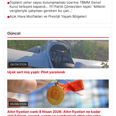
Toplantı yeter sayısı bulunamaması üzerine TBMM Genel
■
Kurul birleşimi kapandı… İYİ Partili Çömez’den tepki: ‘Milletin
vergileriyle çalışması gereken bu çatı…’
Açık Hava Mutfakları ve Prestijli Yaşam Bölgeleri
■
Güncel
06/08/2026
Uçak sert iniş yaptı: Pilot yaralandı
05/08/2026
Altın fiyatları canlı 8 Nisan 2026: Altın fiyatları ne kadar
oldu? Gram, çeyrek, yarım ve cumhuriyet altını alış satış