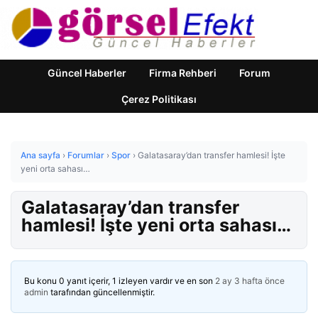
Güncel Haberler
Firma Rehberi
Forum
Çerez Politikası
Ana sayfa
›
Forumlar
›
Spor
›
Galatasaray’dan transfer hamlesi! İşte
yeni orta sahası…
Galatasaray’dan transfer
hamlesi! İşte yeni orta sahası…
Bu konu 0 yanıt içerir, 1 izleyen vardır ve en son
2 ay 3 hafta önce
admin
tarafından güncellenmiştir.