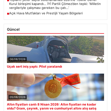
■
Kurul birleşimi kapandı… İYİ Partili Çömez’den tepki: ‘Milletin
vergileriyle çalışması gereken bu çatı…’
Açık Hava Mutfakları ve Prestijli Yaşam Bölgeleri
■
Güncel
06/08/2026
Uçak sert iniş yaptı: Pilot yaralandı
05/08/2026
Altın fiyatları canlı 8 Nisan 2026: Altın fiyatları ne kadar
oldu? Gram, çeyrek, yarım ve cumhuriyet altını alış satış