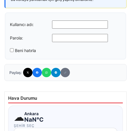
Kullanıcı adı:
Parola:
Beni hatırla
Paylaş:
Hava Durumu
☁
Ankara
NaN°C
ŞEHIR SEÇ