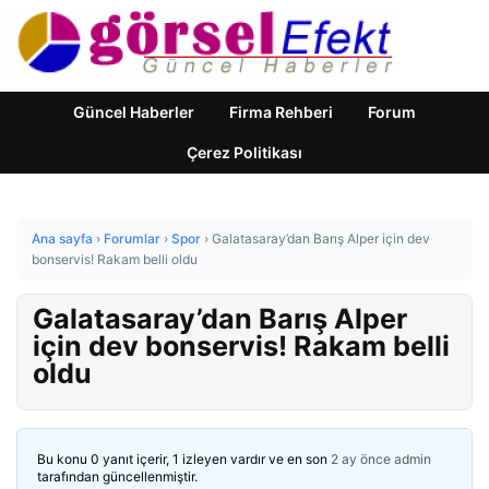
Güncel Haberler
Firma Rehberi
Forum
Çerez Politikası
Ana sayfa
›
Forumlar
›
Spor
›
Galatasaray’dan Barış Alper için dev
bonservis! Rakam belli oldu
Galatasaray’dan Barış Alper
için dev bonservis! Rakam belli
oldu
Bu konu 0 yanıt içerir, 1 izleyen vardır ve en son
2 ay önce
admin
tarafından güncellenmiştir.