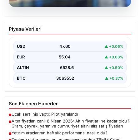
05.08.2026
Altın fiyatları canlı 8 Nisan 2026: Altın
Piyasa Verileri
fiyatları ne kadar oldu? Gram, çeyrek,
yarım ve cumhuriyet altını alış satış
fiyatları
USD
47.60
▲ +0.06%
{ "title": "8 Nisan 2026 Altın Fiyatları Canlı Takip: Gram,
EUR
55.04
▲ +0.03%
Çeyrek ve Cumhuriyet Altını…
ALTIN
6528.6
▲ +0.50%
BTC
3063552
▲ +0.37%
Son Eklenen Haberler
Uçak sert iniş yaptı: Pilot yaralandı
■
Altın fiyatları canlı 8 Nisan 2026: Altın fiyatları ne kadar oldu?
■
Gram, çeyrek, yarım ve cumhuriyet altını alış satış fiyatları
Yatırım araçlarının haftalık performansı nasıl oldu?
■
Toplantı yeter sayısı bulunamaması üzerine TBMM Genel