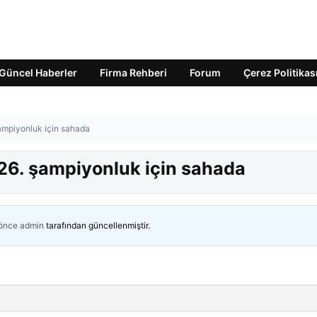
Güncel Haberler
Firma Rehberi
Forum
Çerez Politikas
ampiyonluk için sahada
26. şampiyonluk için sahada
 önce
admin
tarafından güncellenmiştir.