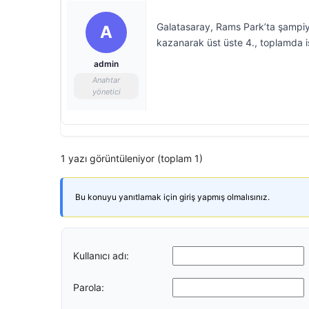
Galatasaray, Rams Park’ta şampiyon
A
kazanarak üst üste 4., toplamda i
admin
Anahtar
yönetici
1 yazı görüntüleniyor (toplam 1)
Bu konuyu yanıtlamak için giriş yapmış olmalısınız.
Kullanıcı adı:
Parola: