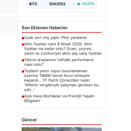
BTC
3063552
▲ +0.37%
Son Eklenen Haberler
Uçak sert iniş yaptı: Pilot yaralandı
■
Altın fiyatları canlı 8 Nisan 2026: Altın
■
fiyatları ne kadar oldu? Gram, çeyrek,
yarım ve cumhuriyet altını alış satış fiyatları
Yatırım araçlarının haftalık performansı
■
nasıl oldu?
Toplantı yeter sayısı bulunamaması
■
üzerine TBMM Genel Kurul birleşimi
kapandı… İYİ Partili Çömez’den tepki:
‘Milletin vergileriyle çalışması gereken bu
çatı…’
Açık Hava Mutfakları ve Prestijli Yaşam
■
Bölgeleri
Güncel