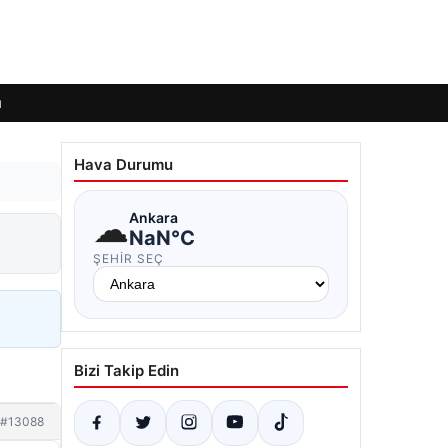
ı
Hava Durumu
☁
Ankara
NaN°C
ŞEHIR SEÇ
Bizi Takip Edin
#13088