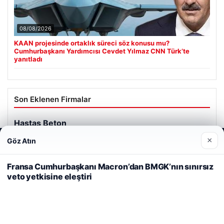
08/08/2026
KAAN projesinde ortaklık süreci söz konusu mu?
Cumhurbaşkanı Yardımcısı Cevdet Yılmaz CNN Türk’te
yanıtladı
Son Eklenen Firmalar
Hastaş Beton
26/05/2026
×
Göz Atın
Web sitemizi nasıl kullandığınızı daha iyi anlayabilmek,
deneyiminizi kişiselleştirmek ve geliştirmek amacıyla çerezler
kullanıyoruz.
Çerez Politikamız
Fransa Cumhurbaşkanı Macron’dan BMGK’nın sınırsız
veto yetkisine eleştiri
Reddet
Kabul Et
© 2026 Görsel Efekt – Güncel Haberler