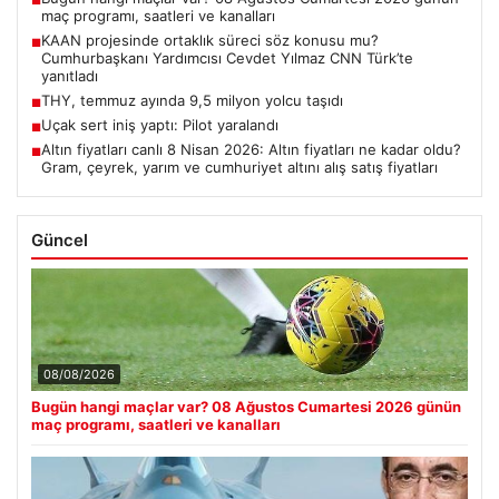
■
maç programı, saatleri ve kanalları
KAAN projesinde ortaklık süreci söz konusu mu?
■
Cumhurbaşkanı Yardımcısı Cevdet Yılmaz CNN Türk’te
yanıtladı
THY, temmuz ayında 9,5 milyon yolcu taşıdı
■
Uçak sert iniş yaptı: Pilot yaralandı
■
Altın fiyatları canlı 8 Nisan 2026: Altın fiyatları ne kadar oldu?
■
Gram, çeyrek, yarım ve cumhuriyet altını alış satış fiyatları
Güncel
08/08/2026
Bugün hangi maçlar var? 08 Ağustos Cumartesi 2026 günün
maç programı, saatleri ve kanalları