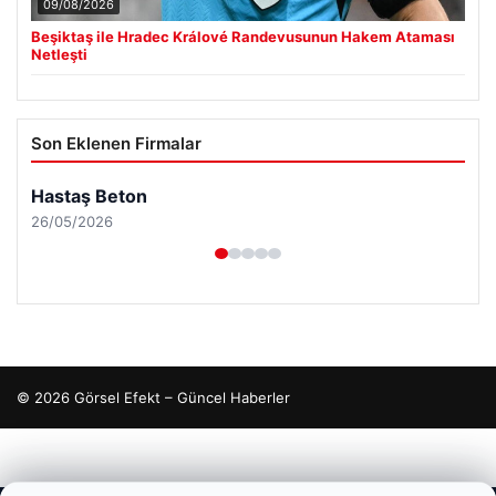
09/08/2026
Beşiktaş ile Hradec Králové Randevusunun Hakem Ataması
Netleşti
Son Eklenen Firmalar
Hastaş Beton
26/05/2026
© 2026 Görsel Efekt – Güncel Haberler
cio
gaziantep escort
gaziantep escort
gaziantep escort
gaziantep escort
gaziantep escort