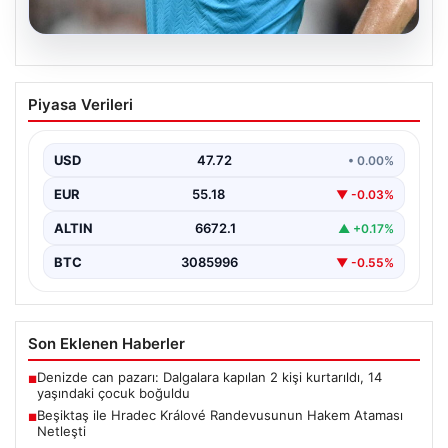
09.08.2026
Beşiktaş ile Hradec Králové
Piyasa Verileri
Randevusunun Hakem Ataması Netleşti
Beşiktaş'ın UEFA Avrupa Ligi'ndeki Hradec Králové ile
oynayacağı rövanş maçında görev yapacak hakem
USD
47.72
• 0.00%
kadrosu…
EUR
55.18
▼ -0.03%
ALTIN
6672.1
▲ +0.17%
BTC
3085996
▼ -0.55%
Son Eklenen Haberler
Denizde can pazarı: Dalgalara kapılan 2 kişi kurtarıldı, 14
■
yaşındaki çocuk boğuldu
Beşiktaş ile Hradec Králové Randevusunun Hakem Ataması
■
Netleşti