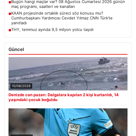
Bugün hangi maçlar var? 08 Ağustos Cumartesi 2026 günün
■
maç programı, saatleri ve kanalları
KAAN projesinde ortaklık süreci söz konusu mu?
■
Cumhurbaşkanı Yardımcısı Cevdet Yılmaz CNN Türk’te
yanıtladı
THY, temmuz ayında 9,5 milyon yolcu taşıdı
■
Güncel
10/08/2026
Denizde can pazarı: Dalgalara kapılan 2 kişi kurtarıldı, 14
yaşındaki çocuk boğuldu