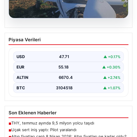
06.08.2026
Uçak sert iniş yaptı: Pilot yaralandı
Piyasa Verileri
USD
47.71
▲ +0.17%
EUR
55.18
▲ +0.30%
ALTIN
6670.4
▲ +2.74%
BTC
3104518
▲ +1.07%
Son Eklenen Haberler
THY, temmuz ayında 9,5 milyon yolcu taşıdı
■
Uçak sert iniş yaptı: Pilot yaralandı
■
Altın fiyatları canlı 8 Nisan 2026: Altın fiyatları ne kadar oldu?