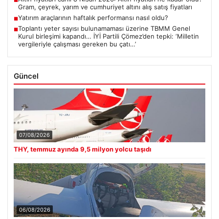
■
Gram, çeyrek, yarım ve cumhuriyet altını alış satış fiyatları
Yatırım araçlarının haftalık performansı nasıl oldu?
■
Toplantı yeter sayısı bulunamaması üzerine TBMM Genel
■
Kurul birleşimi kapandı… İYİ Partili Çömez’den tepki: ‘Milletin
vergileriyle çalışması gereken bu çatı…’
Güncel
07/08/2026
THY, temmuz ayında 9,5 milyon yolcu taşıdı
06/08/2026