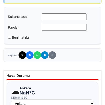
Kullanıcı adı:
Parola:
Beni hatırla
Paylaş:
Hava Durumu
☁
Ankara
NaN°C
ŞEHIR SEÇ