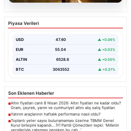
05.08.2026
Yatırım araçlarının haftalık performansı
Piyasa Verileri
nasıl oldu?
Borsa İstanbul'da işlem gören hisse senetleri, haftalık
bazda ortalama yüzde 0,27 değer kaybederken,
USD
47.60
▲ +0.06%
altının…
EUR
55.04
▲ +0.03%
ALTIN
6528.6
▲ +0.50%
BTC
3063552
▲ +0.37%
Son Eklenen Haberler
Altın fiyatları canlı 8 Nisan 2026: Altın fiyatları ne kadar oldu?
■
Gram, çeyrek, yarım ve cumhuriyet altını alış satış fiyatları
Yatırım araçlarının haftalık performansı nasıl oldu?
■
Toplantı yeter sayısı bulunamaması üzerine TBMM Genel
■
Kurul birleşimi kapandı… İYİ Partili Çömez’den tepki: ‘Milletin
vergileriyle çalışması gereken bu çatı…’