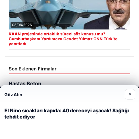
08/08/2026
KAAN projesinde ortaklık süreci söz konusu mu?
Cumhurbaşkanı Yardımcısı Cevdet Yılmaz CNN Türk’te
yanıtladı
Son Eklenen Firmalar
Hastaş Beton
26/05/2026
×
Göz Atın
Web sitemizi nasıl kullandığınızı daha iyi anlayabilmek,
deneyiminizi kişiselleştirmek ve geliştirmek amacıyla çerezler
kullanıyoruz.
Çerez Politikamız
El Nino sıcakları kapıda: 40 dereceyi aşacak! Sağlığı
tehdit ediyor
Reddet
Kabul Et