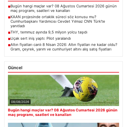
Bugün hangi maçlar var? 08 Ağustos Cumartesi 2026 günün
■
maç programı, saatleri ve kanalları
KAAN projesinde ortaklık süreci söz konusu mu?
■
Cumhurbaşkanı Yardımcısı Cevdet Yılmaz CNN Türk’te
yanıtladı
THY, temmuz ayında 9,5 milyon yolcu taşıdı
■
Uçak sert iniş yaptı: Pilot yaralandı
■
Altın fiyatları canlı 8 Nisan 2026: Altın fiyatları ne kadar oldu?
■
Gram, çeyrek, yarım ve cumhuriyet altını alış satış fiyatları
Güncel
08/08/2026
Bugün hangi maçlar var? 08 Ağustos Cumartesi 2026 günün
maç programı, saatleri ve kanalları