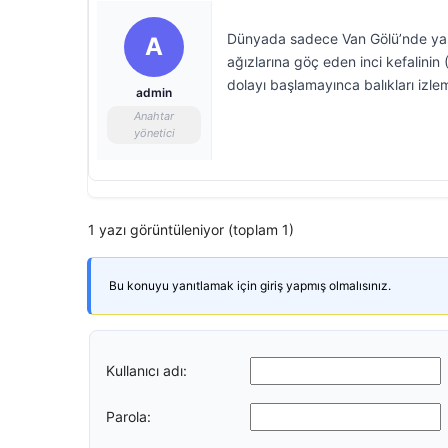
Dünyada sadece Van Gölü’nde yaşay
A
ağızlarına göç eden inci kefalini
dolayı başlamayınca balıkları izle
admin
Anahtar
yönetici
1 yazı görüntüleniyor (toplam 1)
Bu konuyu yanıtlamak için giriş yapmış olmalısınız.
Kullanıcı adı:
Parola: