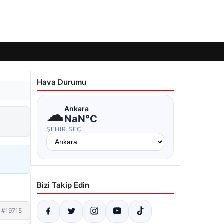
ı
Hava Durumu
☁
Ankara
NaN°C
ŞEHIR SEÇ
Bizi Takip Edin
#19715