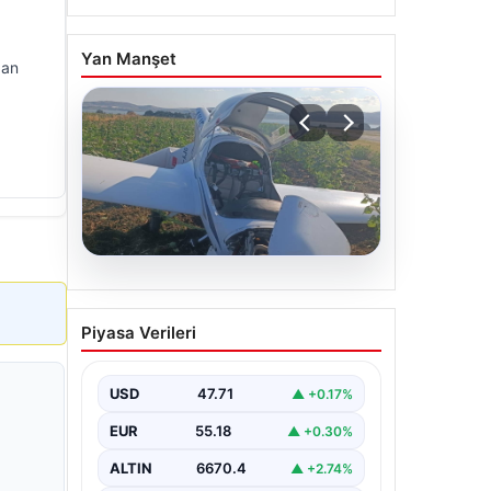
Yan Manşet
dan
06.08.2026
Uçak sert iniş yaptı: Pilot
Piyasa Verileri
yaralandı
USD
47.71
▲ +0.17%
EUR
55.18
▲ +0.30%
ALTIN
6670.4
▲ +2.74%