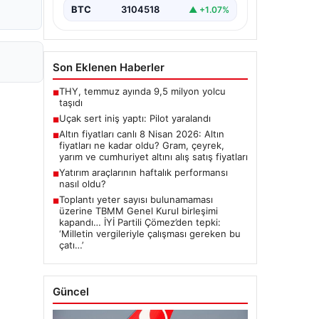
BTC
3104518
▲ +1.07%
Son Eklenen Haberler
THY, temmuz ayında 9,5 milyon yolcu
■
taşıdı
Uçak sert iniş yaptı: Pilot yaralandı
■
Altın fiyatları canlı 8 Nisan 2026: Altın
■
fiyatları ne kadar oldu? Gram, çeyrek,
yarım ve cumhuriyet altını alış satış fiyatları
Yatırım araçlarının haftalık performansı
■
nasıl oldu?
Toplantı yeter sayısı bulunamaması
■
üzerine TBMM Genel Kurul birleşimi
kapandı… İYİ Partili Çömez’den tepki:
‘Milletin vergileriyle çalışması gereken bu
çatı…’
Güncel