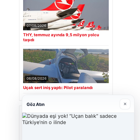
07/08/2026
THY, temmuz ayında 9,5 milyon yolcu
taşıdı
06/08/2026
Uçak sert iniş yaptı: Pilot yaralandı
×
Göz Atın
Son Eklenen Firmalar
Hastaş Beton
26/05/2026