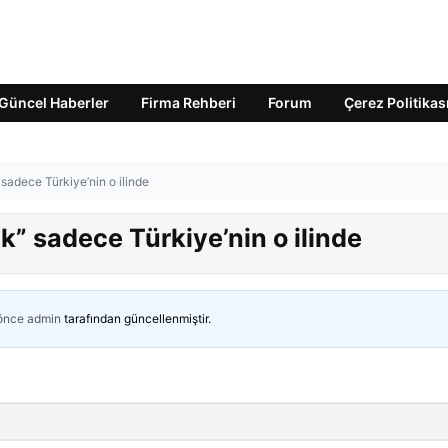
Güncel Haberler
Firma Rehberi
Forum
Çerez Politikas
sadece Türkiye’nin o ilinde
k” sadece Türkiye’nin o ilinde
 önce
admin
tarafından güncellenmiştir.