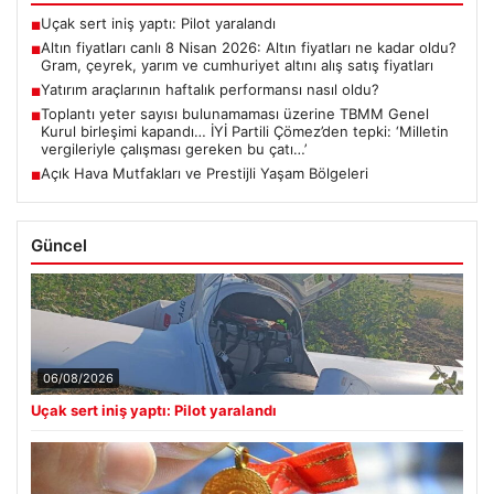
Uçak sert iniş yaptı: Pilot yaralandı
■
Altın fiyatları canlı 8 Nisan 2026: Altın fiyatları ne kadar oldu?
■
Gram, çeyrek, yarım ve cumhuriyet altını alış satış fiyatları
Yatırım araçlarının haftalık performansı nasıl oldu?
■
Toplantı yeter sayısı bulunamaması üzerine TBMM Genel
■
Kurul birleşimi kapandı… İYİ Partili Çömez’den tepki: ‘Milletin
vergileriyle çalışması gereken bu çatı…’
Açık Hava Mutfakları ve Prestijli Yaşam Bölgeleri
■
Güncel
06/08/2026
Uçak sert iniş yaptı: Pilot yaralandı