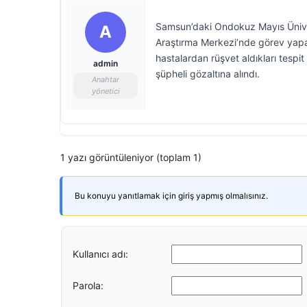
Samsun’daki Ondokuz Mayıs Üniver
A
Araştırma Merkezi’nde görev yapan
hastalardan rüşvet aldıkları tespi
admin
şüpheli gözaltına alındı.
Anahtar
yönetici
1 yazı görüntüleniyor (toplam 1)
Bu konuyu yanıtlamak için giriş yapmış olmalısınız.
Kullanıcı adı:
Parola: