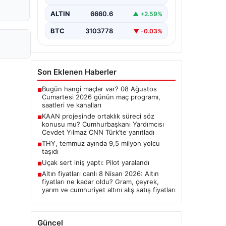
Cumhurbaşkanı Yardımcısı Cevdet
Yılmaz, CNN Türk canlı yayınında
ALTIN
6660.6
▲ +2.59%
gündeme ilişkin soruları yanıtladı.
Mekke Ortak…
BTC
3103778
▼ -0.03%
Son Eklenen Haberler
Bugün hangi maçlar var? 08 Ağustos
■
Cumartesi 2026 günün maç programı,
saatleri ve kanalları
KAAN projesinde ortaklık süreci söz
■
konusu mu? Cumhurbaşkanı Yardımcısı
Cevdet Yılmaz CNN Türk’te yanıtladı
THY, temmuz ayında 9,5 milyon yolcu
■
taşıdı
Uçak sert iniş yaptı: Pilot yaralandı
■
Altın fiyatları canlı 8 Nisan 2026: Altın
■
fiyatları ne kadar oldu? Gram, çeyrek,
yarım ve cumhuriyet altını alış satış fiyatları
Güncel