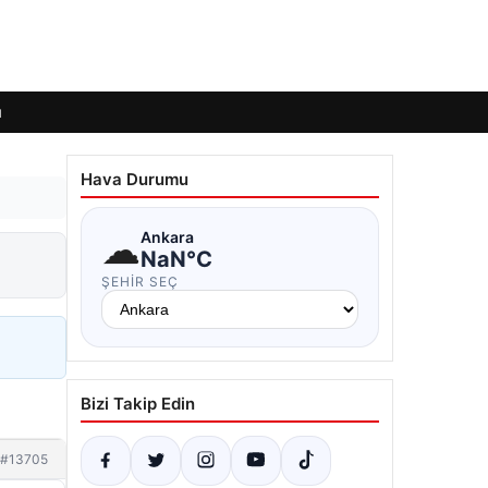
ı
Hava Durumu
☁
Ankara
NaN°C
ŞEHIR SEÇ
Bizi Takip Edin
#13705