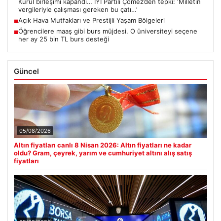
Kurul birleşimi kapandı… İYİ Partili Çömez’den tepki: ‘Milletin
vergileriyle çalışması gereken bu çatı…’
Açık Hava Mutfakları ve Prestijli Yaşam Bölgeleri
■
Öğrencilere maaş gibi burs müjdesi. O üniversiteyi seçene
■
her ay 25 bin TL burs desteği
Güncel
05/08/2026
Altın fiyatları canlı 8 Nisan 2026: Altın fiyatları ne kadar
oldu? Gram, çeyrek, yarım ve cumhuriyet altını alış satış
fiyatları