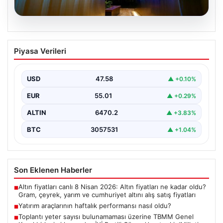
05.08.2026
Yatırım araçlarının haftalık performansı
Piyasa Verileri
nasıl oldu?
Borsa İstanbul'da işlem gören hisse senetleri, haftalık
bazda ortalama yüzde 0,27 değer kaybederken,
USD
47.58
▲ +0.10%
altının…
EUR
55.01
▲ +0.29%
ALTIN
6470.2
▲ +3.83%
BTC
3057531
▲ +1.04%
Son Eklenen Haberler
Altın fiyatları canlı 8 Nisan 2026: Altın fiyatları ne kadar oldu?
■
Gram, çeyrek, yarım ve cumhuriyet altını alış satış fiyatları
Yatırım araçlarının haftalık performansı nasıl oldu?
■
Toplantı yeter sayısı bulunamaması üzerine TBMM Genel
■