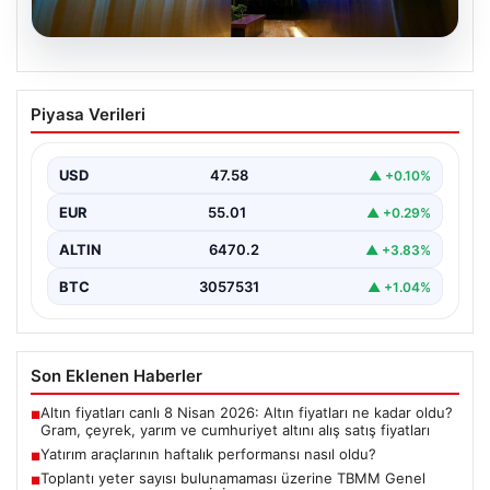
05.08.2026
Yatırım araçlarının haftalık performansı
Piyasa Verileri
nasıl oldu?
Borsa İstanbul'da işlem gören hisse senetleri, haftalık
bazda ortalama yüzde 0,27 değer kaybederken,
USD
47.58
▲ +0.10%
altının…
EUR
55.01
▲ +0.29%
ALTIN
6470.2
▲ +3.83%
BTC
3057531
▲ +1.04%
Son Eklenen Haberler
Altın fiyatları canlı 8 Nisan 2026: Altın fiyatları ne kadar oldu?
■
Gram, çeyrek, yarım ve cumhuriyet altını alış satış fiyatları
Yatırım araçlarının haftalık performansı nasıl oldu?
■
Toplantı yeter sayısı bulunamaması üzerine TBMM Genel
■