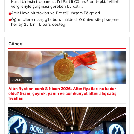
Kurul birleşimi kapandı… İYİ Partili Çömez’den tepki: ‘Milletin
vergileriyle çalışması gereken bu çatı…’
Açık Hava Mutfakları ve Prestijli Yaşam Bölgeleri
■
Öğrencilere maaş gibi burs müjdesi. O üniversiteyi seçene
■
her ay 25 bin TL burs desteği
Güncel
05/08/2026
Altın fiyatları canlı 8 Nisan 2026: Altın fiyatları ne kadar
oldu? Gram, çeyrek, yarım ve cumhuriyet altını alış satış
fiyatları