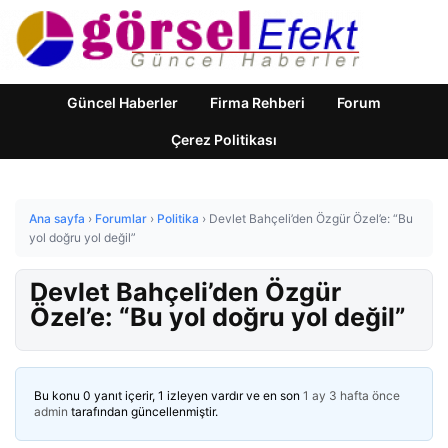
Güncel Haberler
Firma Rehberi
Forum
Çerez Politikası
Ana sayfa
›
Forumlar
›
Politika
›
Devlet Bahçeli’den Özgür Özel’e: “Bu
yol doğru yol değil”
Devlet Bahçeli’den Özgür
Özel’e: “Bu yol doğru yol değil”
Bu konu 0 yanıt içerir, 1 izleyen vardır ve en son
1 ay 3 hafta önce
admin
tarafından güncellenmiştir.