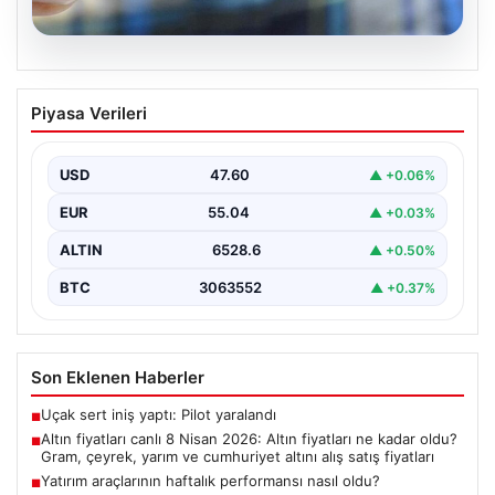
05.08.2026
Altın fiyatları canlı 8 Nisan 2026: Altın
Piyasa Verileri
fiyatları ne kadar oldu? Gram, çeyrek,
yarım ve cumhuriyet altını alış satış
fiyatları
USD
47.60
▲ +0.06%
{ "title": "8 Nisan 2026 Altın Fiyatları Canlı Takip: Gram,
EUR
55.04
▲ +0.03%
Çeyrek ve Cumhuriyet Altını…
ALTIN
6528.6
▲ +0.50%
BTC
3063552
▲ +0.37%
Son Eklenen Haberler
Uçak sert iniş yaptı: Pilot yaralandı
■
Altın fiyatları canlı 8 Nisan 2026: Altın fiyatları ne kadar oldu?
■
Gram, çeyrek, yarım ve cumhuriyet altını alış satış fiyatları
Yatırım araçlarının haftalık performansı nasıl oldu?
■