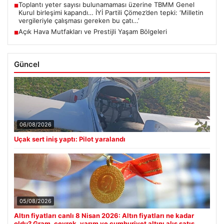
Toplantı yeter sayısı bulunamaması üzerine TBMM Genel
■
Kurul birleşimi kapandı… İYİ Partili Çömez’den tepki: ‘Milletin
vergileriyle çalışması gereken bu çatı…’
Açık Hava Mutfakları ve Prestijli Yaşam Bölgeleri
■
Güncel
06/08/2026
Uçak sert iniş yaptı: Pilot yaralandı
05/08/2026
Altın fiyatları canlı 8 Nisan 2026: Altın fiyatları ne kadar
oldu? Gram, çeyrek, yarım ve cumhuriyet altını alış satış