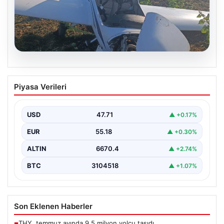
06.08.2026
Uçak sert iniş yaptı: Pilot yaralandı
Piyasa Verileri
USD
47.71
▲ +0.17%
EUR
55.18
▲ +0.30%
ALTIN
6670.4
▲ +2.74%
BTC
3104518
▲ +1.07%
Son Eklenen Haberler
THY, temmuz ayında 9,5 milyon yolcu taşıdı