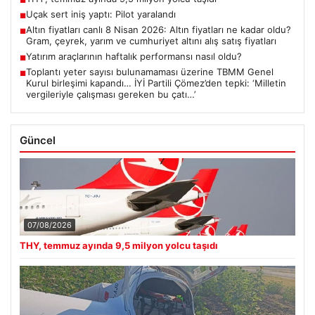
■
Uçak sert iniş yaptı: Pilot yaralandı
■
Altın fiyatları canlı 8 Nisan 2026: Altın fiyatları ne kadar oldu?
■
Gram, çeyrek, yarım ve cumhuriyet altını alış satış fiyatları
Yatırım araçlarının haftalık performansı nasıl oldu?
■
Toplantı yeter sayısı bulunamaması üzerine TBMM Genel
■
Kurul birleşimi kapandı… İYİ Partili Çömez’den tepki: ‘Milletin
vergileriyle çalışması gereken bu çatı…’
Güncel
07/08/2026
THY, temmuz ayında 9,5 milyon yolcu taşıdı