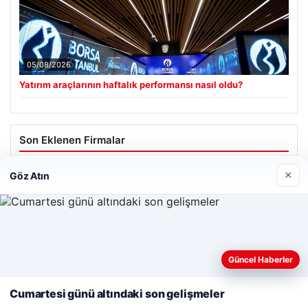
05/08/2026
Yatırım araçlarının haftalık performansı nasıl oldu?
Son Eklenen Firmalar
Hastaş Beton
×
Göz Atın
26/05/2026
Web sitemizi nasıl kullandığınızı daha iyi anlayabilmek,
deneyiminizi kişiselleştirmek ve geliştirmek amacıyla çerezler
Güncel Haberler
kullanıyoruz.
Çerez Politikamız
Cumartesi günü altındaki son gelişmeler
Reddet
Kabul Et
© 2026 Görsel Efekt – Güncel Haberler