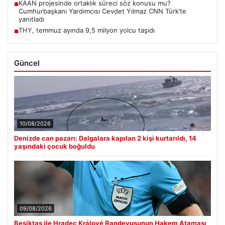
KAAN projesinde ortaklık süreci söz konusu mu?
■
Cumhurbaşkanı Yardımcısı Cevdet Yılmaz CNN Türk’te
yanıtladı
THY, temmuz ayında 9,5 milyon yolcu taşıdı
■
Güncel
10/08/2026
Denizde can pazarı: Dalgalara kapılan 2 kişi kurtarıldı, 14
yaşındaki çocuk boğuldu
09/08/2026
Beşiktaş ile Hradec Králové Randevusunun Hakem Ataması