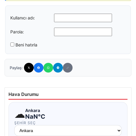
Kullanıcı adı:
Parola:
Beni hatırla
Paylaş:
Hava Durumu
☁
Ankara
NaN°C
ŞEHIR SEÇ