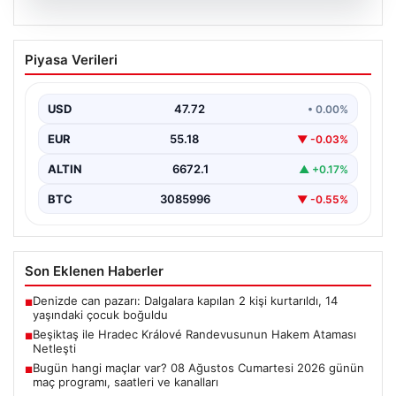
09.08.2026
Beşiktaş ile Hradec Králové
Piyasa Verileri
Randevusunun Hakem Ataması Netleşti
Beşiktaş'ın UEFA Avrupa Ligi'ndeki Hradec Králové ile
oynayacağı rövanş maçında görev yapacak hakem
USD
47.72
• 0.00%
kadrosu…
EUR
55.18
▼ -0.03%
ALTIN
6672.1
▲ +0.17%
BTC
3085996
▼ -0.55%
Son Eklenen Haberler
Denizde can pazarı: Dalgalara kapılan 2 kişi kurtarıldı, 14
■
yaşındaki çocuk boğuldu
Beşiktaş ile Hradec Králové Randevusunun Hakem Ataması
■
Netleşti
Bugün hangi maçlar var? 08 Ağustos Cumartesi 2026 günün
■
maç programı, saatleri ve kanalları