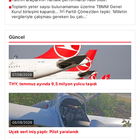
■
Toplantı yeter sayısı bulunamaması üzerine TBMM Genel
■
Kurul birleşimi kapandı… İYİ Partili Çömez’den tepki: ‘Milletin
vergileriyle çalışması gereken bu çatı…’
Güncel
07/08/2026
THY, temmuz ayında 9,5 milyon yolcu taşıdı
06/08/2026
Uçak sert iniş yaptı: Pilot yaralandı