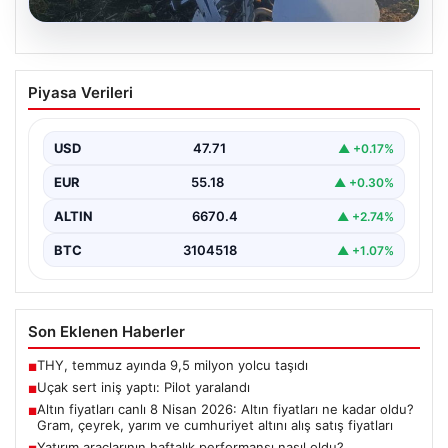
06.08.2026
Uçak sert iniş yaptı: Pilot yaralandı
Piyasa Verileri
USD
47.71
▲ +0.17%
EUR
55.18
▲ +0.30%
ALTIN
6670.4
▲ +2.74%
BTC
3104518
▲ +1.07%
Son Eklenen Haberler
THY, temmuz ayında 9,5 milyon yolcu taşıdı
■
Uçak sert iniş yaptı: Pilot yaralandı
■
Altın fiyatları canlı 8 Nisan 2026: Altın fiyatları ne kadar oldu?
■
Gram, çeyrek, yarım ve cumhuriyet altını alış satış fiyatları
Yatırım araçlarının haftalık performansı nasıl oldu?