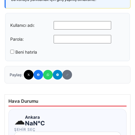
Kullanıcı adı:
Parola:
Beni hatırla
Paylaş:
Hava Durumu
☁
Ankara
NaN°C
ŞEHIR SEÇ