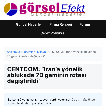
Güncel Haberler
Firma Rehberi
Forum
Çerez Politikası
Ana sayfa
›
Forumlar
›
Dünya
›
CENTCOM: “İran’a yönelik ablukada
70 geminin rotası değiştirildi”
CENTCOM: “İran’a yönelik
ablukada 70 geminin rotası
değiştirildi”
Bu konu 0 yanıt içerir, 1 izleyen vardır ve en son
2 ay 3 hafta önce
admin
tarafından güncellenmiştir.