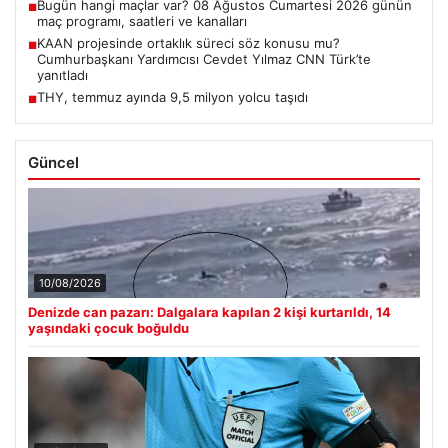
Bugün hangi maçlar var? 08 Ağustos Cumartesi 2026 günün
■
maç programı, saatleri ve kanalları
KAAN projesinde ortaklık süreci söz konusu mu?
■
Cumhurbaşkanı Yardımcısı Cevdet Yılmaz CNN Türk’te
yanıtladı
THY, temmuz ayında 9,5 milyon yolcu taşıdı
■
Güncel
10/08/2026
Denizde can pazarı: Dalgalara kapılan 2 kişi kurtarıldı, 14
yaşındaki çocuk boğuldu