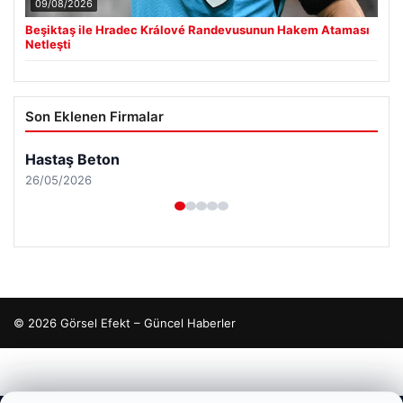
09/08/2026
Beşiktaş ile Hradec Králové Randevusunun Hakem Ataması
Netleşti
Son Eklenen Firmalar
Hastaş Beton
26/05/2026
© 2026 Görsel Efekt – Güncel Haberler
cio
aziantep escort
aziantep escort
aziantep escort
aziantep escort
aziantep escort