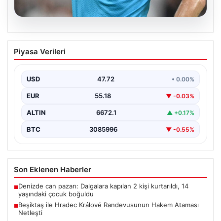
09.08.2026
Beşiktaş ile Hradec Králové
Piyasa Verileri
Randevusunun Hakem Ataması Netleşti
Beşiktaş'ın UEFA Avrupa Ligi'ndeki Hradec Králové ile
oynayacağı rövanş maçında görev yapacak hakem
USD
47.72
• 0.00%
kadrosu…
EUR
55.18
▼ -0.03%
ALTIN
6672.1
▲ +0.17%
BTC
3085996
▼ -0.55%
Son Eklenen Haberler
Denizde can pazarı: Dalgalara kapılan 2 kişi kurtarıldı, 14
■
yaşındaki çocuk boğuldu
Beşiktaş ile Hradec Králové Randevusunun Hakem Ataması
■
Netleşti