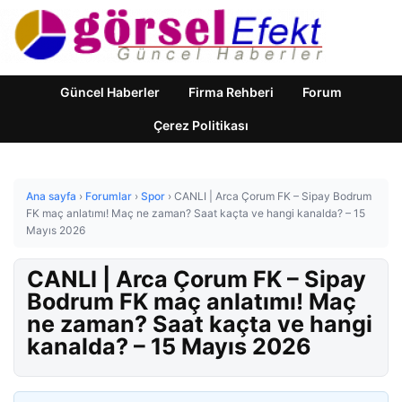
Güncel Haberler
Firma Rehberi
Forum
Çerez Politikası
Ana sayfa
›
Forumlar
›
Spor
›
CANLI | Arca Çorum FK – Sipay Bodrum
FK maç anlatımı! Maç ne zaman? Saat kaçta ve hangi kanalda? – 15
Mayıs 2026
CANLI | Arca Çorum FK – Sipay
Bodrum FK maç anlatımı! Maç
ne zaman? Saat kaçta ve hangi
kanalda? – 15 Mayıs 2026