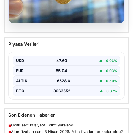
05.08.2026
Altın fiyatları canlı 8 Nisan 2026: Altın
Piyasa Verileri
fiyatları ne kadar oldu? Gram, çeyrek,
yarım ve cumhuriyet altını alış satış
fiyatları
USD
47.60
▲ +0.06%
{ "title": "8 Nisan 2026 Altın Fiyatları Canlı Takip: Gram,
EUR
55.04
▲ +0.03%
Çeyrek ve Cumhuriyet Altını…
ALTIN
6528.6
▲ +0.50%
BTC
3063552
▲ +0.37%
Son Eklenen Haberler
Uçak sert iniş yaptı: Pilot yaralandı
■
Altın fiyatları canlı 8 Nisan 2026: Altın fiyatları ne kadar oldu?
■