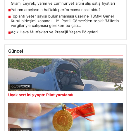
Gram, çeyrek, yarım ve cumhuriyet altını alış satış fiyatları
Yatırım araçlarının haftalık performansı nasıl oldu?
■
Toplantı yeter sayısı bulunamaması üzerine TBMM Genel
■
Kurul birleşimi kapandı… İYİ Partili Çömez’den tepki: ‘Milletin
vergileriyle çalışması gereken bu çatı…’
Açık Hava Mutfakları ve Prestijli Yaşam Bölgeleri
■
Güncel
06/08/2026
Uçak sert iniş yaptı: Pilot yaralandı