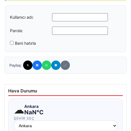
Kullanıcı adı:
Parola:
Beni hatırla
Paylaş:
Hava Durumu
☁
Ankara
NaN°C
ŞEHIR SEÇ