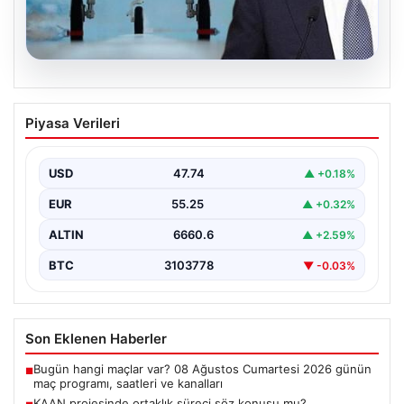
08.08.2026
KAAN projesinde ortaklık süreci söz
Piyasa Verileri
konusu mu? Cumhurbaşkanı Yardımcısı
Cevdet Yılmaz CNN Türk’te yanıtladı
USD
47.74
▲ +0.18%
Cumhurbaşkanı Yardımcısı Cevdet Yılmaz, CNN Türk
canlı yayınında gündeme ilişkin soruları yanıtladı. Mekke
EUR
55.25
▲ +0.32%
Ortak…
ALTIN
6660.6
▲ +2.59%
BTC
3103778
▼ -0.03%
Son Eklenen Haberler
Bugün hangi maçlar var? 08 Ağustos Cumartesi 2026 günün
■
maç programı, saatleri ve kanalları
KAAN projesinde ortaklık süreci söz konusu mu?