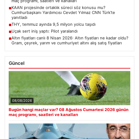
maç programı, saatleri ve kanalları
KAAN projesinde ortaklık süreci söz konusu mu?
■
Cumhurbaşkanı Yardımcısı Cevdet Yılmaz CNN Türk’te
yanıtladı
THY, temmuz ayında 9,5 milyon yolcu taşıdı
■
Uçak sert iniş yaptı: Pilot yaralandı
■
Altın fiyatları canlı 8 Nisan 2026: Altın fiyatları ne kadar oldu?
■
Gram, çeyrek, yarım ve cumhuriyet altını alış satış fiyatları
Güncel
08/08/2026
Bugün hangi maçlar var? 08 Ağustos Cumartesi 2026 günün
maç programı, saatleri ve kanalları