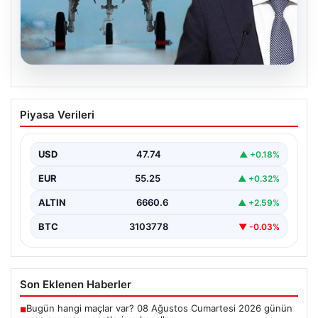
08.08.2026
KAAN projesinde ortaklık süreci söz
Piyasa Verileri
konusu mu? Cumhurbaşkanı Yardımcısı
Cevdet Yılmaz CNN Türk’te yanıtladı
USD
47.74
▲ +0.18%
Cumhurbaşkanı Yardımcısı Cevdet Yılmaz, CNN Türk
canlı yayınında gündeme ilişkin soruları yanıtladı. Mekke
EUR
55.25
▲ +0.32%
Ortak…
ALTIN
6660.6
▲ +2.59%
BTC
3103778
▼ -0.03%
Son Eklenen Haberler
Bugün hangi maçlar var? 08 Ağustos Cumartesi 2026 günün
■