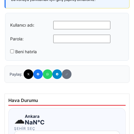
Kullanıcı adı:
Parola:
Beni hatırla
Paylaş:
Hava Durumu
☁
Ankara
NaN°C
ŞEHIR SEÇ