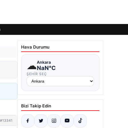
ı
Hava Durumu
☁
Ankara
NaN°C
ŞEHIR SEÇ
Bizi Takip Edin
#13341