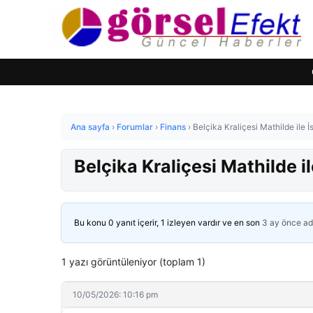
Ana sayfa
›
Forumlar
›
Finans
›
Belçika Kraliçesi Mathilde ile İ
Belçika Kraliçesi Mathilde i
Bu konu 0 yanıt içerir, 1 izleyen vardır ve en son
3 ay önce
ad
1 yazı görüntüleniyor (toplam 1)
10/05/2026: 10:16 pm