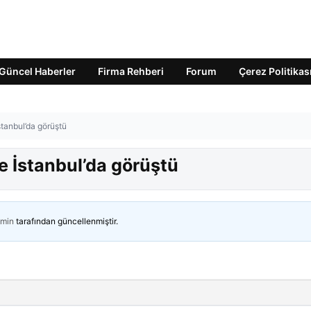
Güncel Haberler
Firma Rehberi
Forum
Çerez Politikas
stanbul’da görüştü
le İstanbul’da görüştü
min
tarafından güncellenmiştir.