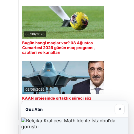
08/08/2026
Bugün hangi maçlar var? 08 Ağustos
Cumartesi 2026 günün maç programı,
saatleri ve kanalları
08/08/2026
KAAN projesinde ortaklık süreci söz
konusu mu? Cumhurbaşkanı Yardımcısı
Cevdet Yılmaz CNN Türk’te yanıtladı
×
Göz Atın
Son Eklenen Firmalar