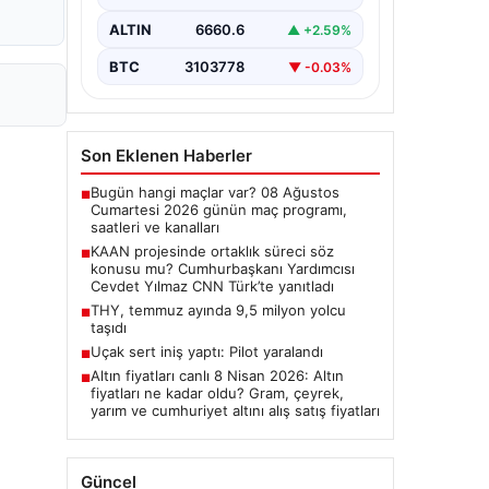
Cumhurbaşkanı Yardımcısı Cevdet
Yılmaz, CNN Türk canlı yayınında
ALTIN
6660.6
▲ +2.59%
gündeme ilişkin soruları yanıtladı.
Mekke Ortak…
BTC
3103778
▼ -0.03%
Son Eklenen Haberler
Bugün hangi maçlar var? 08 Ağustos
■
Cumartesi 2026 günün maç programı,
saatleri ve kanalları
KAAN projesinde ortaklık süreci söz
■
konusu mu? Cumhurbaşkanı Yardımcısı
Cevdet Yılmaz CNN Türk’te yanıtladı
THY, temmuz ayında 9,5 milyon yolcu
■
taşıdı
Uçak sert iniş yaptı: Pilot yaralandı
■
Altın fiyatları canlı 8 Nisan 2026: Altın
■
fiyatları ne kadar oldu? Gram, çeyrek,
yarım ve cumhuriyet altını alış satış fiyatları
Güncel