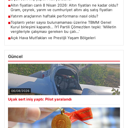
Altın fiyatları canlı 8 Nisan 2026: Altın fiyatları ne kadar oldu?
■
Gram, çeyrek, yarım ve cumhuriyet altını alış satış fiyatları
Yatırım araçlarının haftalık performansı nasıl oldu?
■
Toplantı yeter sayısı bulunamaması üzerine TBMM Genel
■
Kurul birleşimi kapandı… İYİ Partili Çömez’den tepki: ‘Milletin
vergileriyle çalışması gereken bu çatı…’
Açık Hava Mutfakları ve Prestijli Yaşam Bölgeleri
■
Güncel
06/08/2026
Uçak sert iniş yaptı: Pilot yaralandı