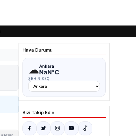
ı
Hava Durumu
☁
Ankara
NaN°C
ŞEHIR SEÇ
Bizi Takip Edin
#16159