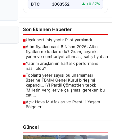
BTC
3063552
▲ +0.37%
Son Eklenen Haberler
Uçak sert iniş yaptı: Pilot yaralandı
■
Altın fiyatları canlı 8 Nisan 2026: Altın
■
fiyatları ne kadar oldu? Gram, çeyrek,
yarım ve cumhuriyet altını alış satış fiyatları
Yatırım araçlarının haftalık performansı
■
nasıl oldu?
Toplantı yeter sayısı bulunamaması
■
üzerine TBMM Genel Kurul birleşimi
kapandı… İYİ Partili Çömez’den tepki:
‘Milletin vergileriyle çalışması gereken bu
çatı…’
Açık Hava Mutfakları ve Prestijli Yaşam
■
Bölgeleri
Güncel