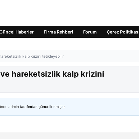
Güncel Haberler
Firma Rehberi
Forum
Çerez Politikas
reketsizlik kalp krizini tetikleyebilir
e hareketsizlik kalp krizini
 önce
admin
tarafından güncellenmiştir.