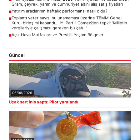
Gram, çeyrek, yarım ve cumhuriyet altını alış satış fiyatları
Yatırım araçlarının haftalık performansı nasıl oldu?
■
Toplantı yeter sayısı bulunamaması üzerine TBMM Genel
■
Kurul birleşimi kapandı… İYİ Partili Çömez’den tepki: ‘Milletin
vergileriyle çalışması gereken bu çatı…’
Açık Hava Mutfakları ve Prestijli Yaşam Bölgeleri
■
Güncel
06/08/2026
Uçak sert iniş yaptı: Pilot yaralandı