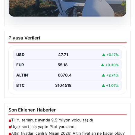
06.08.2026
Uçak sert iniş yaptı: Pilot yaralandı
Piyasa Verileri
USD
47.71
▲ +0.17%
EUR
55.18
▲ +0.30%
ALTIN
6670.4
▲ +2.74%
BTC
3104518
▲ +1.07%
Son Eklenen Haberler
THY, temmuz ayında 9,5 milyon yolcu taşıdı
■
Uçak sert iniş yaptı: Pilot yaralandı
■
Altın fiyatları canlı 8 Nisan 2026: Altın fiyatları ne kadar oldu?
■