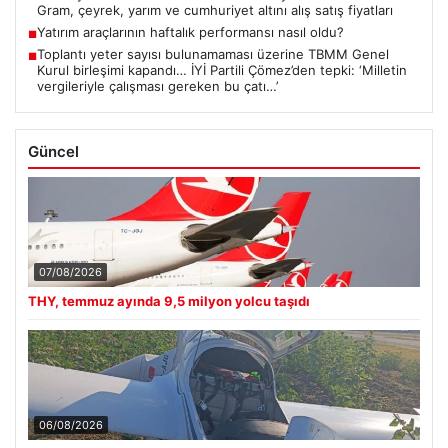
Gram, çeyrek, yarım ve cumhuriyet altını alış satış fiyatları
Yatırım araçlarının haftalık performansı nasıl oldu?
■
Toplantı yeter sayısı bulunamaması üzerine TBMM Genel
■
Kurul birleşimi kapandı… İYİ Partili Çömez’den tepki: ‘Milletin
vergileriyle çalışması gereken bu çatı…’
Güncel
07/08/2026
THY, temmuz ayında 9,5 milyon yolcu taşıdı
06/08/2026