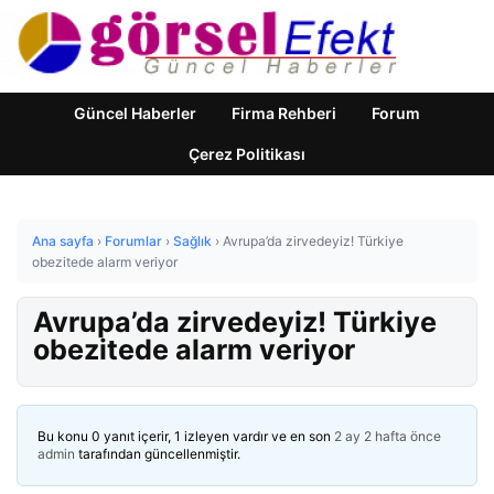
Güncel Haberler
Firma Rehberi
Forum
Çerez Politikası
Ana sayfa
›
Forumlar
›
Sağlık
›
Avrupa’da zirvedeyiz! Türkiye
obezitede alarm veriyor
Avrupa’da zirvedeyiz! Türkiye
obezitede alarm veriyor
Bu konu 0 yanıt içerir, 1 izleyen vardır ve en son
2 ay 2 hafta önce
admin
tarafından güncellenmiştir.