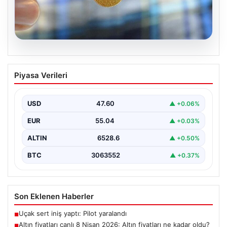
05.08.2026
Altın fiyatları canlı 8 Nisan 2026: Altın
Piyasa Verileri
fiyatları ne kadar oldu? Gram, çeyrek,
yarım ve cumhuriyet altını alış satış
fiyatları
USD
47.60
▲ +0.06%
{ "title": "8 Nisan 2026 Altın Fiyatları Canlı Takip: Gram,
EUR
55.04
▲ +0.03%
Çeyrek ve Cumhuriyet Altını…
ALTIN
6528.6
▲ +0.50%
BTC
3063552
▲ +0.37%
Son Eklenen Haberler
Uçak sert iniş yaptı: Pilot yaralandı
■
Altın fiyatları canlı 8 Nisan 2026: Altın fiyatları ne kadar oldu?
■