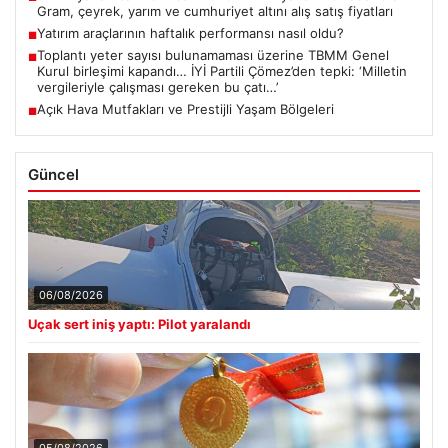
Gram, çeyrek, yarım ve cumhuriyet altını alış satış fiyatları
Yatırım araçlarının haftalık performansı nasıl oldu?
■
Toplantı yeter sayısı bulunamaması üzerine TBMM Genel
■
Kurul birleşimi kapandı… İYİ Partili Çömez’den tepki: ‘Milletin
vergileriyle çalışması gereken bu çatı…’
Açık Hava Mutfakları ve Prestijli Yaşam Bölgeleri
■
Güncel
06/08/2026
Uçak sert iniş yaptı: Pilot yaralandı