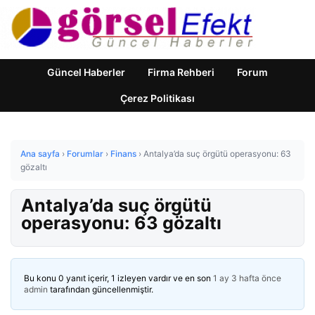
Güncel Haberler
Firma Rehberi
Forum
Çerez Politikası
Ana sayfa
›
Forumlar
›
Finans
›
Antalya’da suç örgütü operasyonu: 63
gözaltı
Antalya’da suç örgütü
operasyonu: 63 gözaltı
Bu konu 0 yanıt içerir, 1 izleyen vardır ve en son
1 ay 3 hafta önce
admin
tarafından güncellenmiştir.