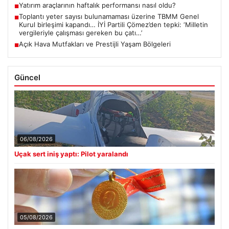
Yatırım araçlarının haftalık performansı nasıl oldu?
■
Toplantı yeter sayısı bulunamaması üzerine TBMM Genel
■
Kurul birleşimi kapandı… İYİ Partili Çömez’den tepki: ‘Milletin
vergileriyle çalışması gereken bu çatı…’
Açık Hava Mutfakları ve Prestijli Yaşam Bölgeleri
■
Güncel
06/08/2026
Uçak sert iniş yaptı: Pilot yaralandı
05/08/2026