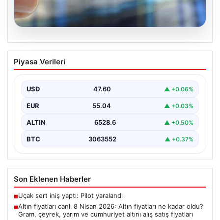
05.08.2026
Altın fiyatları canlı 8 Nisan 2026: Altın
Piyasa Verileri
fiyatları ne kadar oldu? Gram, çeyrek,
yarım ve cumhuriyet altını alış satış
fiyatları
USD
47.60
▲ +0.06%
{ "title": "8 Nisan 2026 Altın Fiyatları Canlı Takip: Gram,
EUR
55.04
▲ +0.03%
Çeyrek ve Cumhuriyet Altını…
ALTIN
6528.6
▲ +0.50%
BTC
3063552
▲ +0.37%
Son Eklenen Haberler
Uçak sert iniş yaptı: Pilot yaralandı
■
Altın fiyatları canlı 8 Nisan 2026: Altın fiyatları ne kadar oldu?
■
Gram, çeyrek, yarım ve cumhuriyet altını alış satış fiyatları