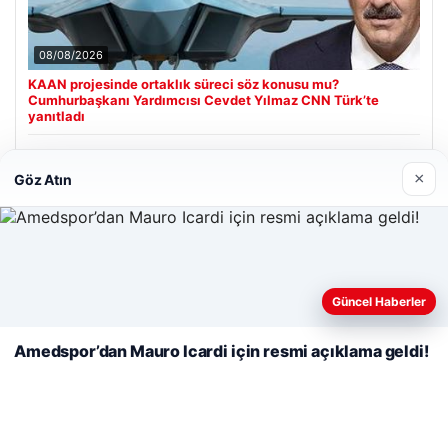
08/08/2026
KAAN projesinde ortaklık süreci söz konusu mu?
Cumhurbaşkanı Yardımcısı Cevdet Yılmaz CNN Türk’te
yanıtladı
×
Göz Atın
Son Eklenen Firmalar
Hastaş Beton
26/05/2026
Web sitemizi nasıl kullandığınızı daha iyi anlayabilmek,
deneyiminizi kişiselleştirmek ve geliştirmek amacıyla çerezler
Güncel Haberler
kullanıyoruz.
Çerez Politikamız
Amedspor’dan Mauro Icardi için resmi açıklama geldi!
Reddet
Kabul Et
© 2026 Görsel Efekt – Güncel Haberler