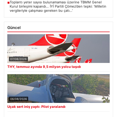
Toplantı yeter sayısı bulunamaması üzerine TBMM Genel
■
Kurul birleşimi kapandı… İYİ Partili Çömez’den tepki: ‘Milletin
vergileriyle çalışması gereken bu çatı…’
Güncel
07/08/2026
THY, temmuz ayında 9,5 milyon yolcu taşıdı
06/08/2026
Uçak sert iniş yaptı: Pilot yaralandı