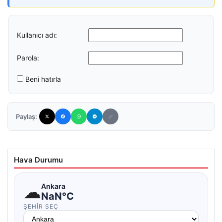
Kullanıcı adı:
Parola:
Beni hatırla
Paylaş:
Hava Durumu
☁
Ankara
NaN°C
ŞEHIR SEÇ