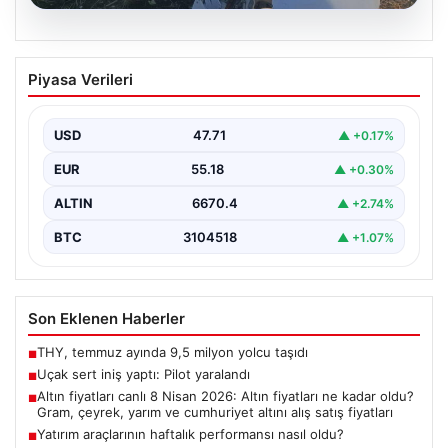
06.08.2026
Uçak sert iniş yaptı: Pilot yaralandı
Piyasa Verileri
USD
47.71
▲ +0.17%
EUR
55.18
▲ +0.30%
ALTIN
6670.4
▲ +2.74%
BTC
3104518
▲ +1.07%
Son Eklenen Haberler
THY, temmuz ayında 9,5 milyon yolcu taşıdı
■
Uçak sert iniş yaptı: Pilot yaralandı
■
Altın fiyatları canlı 8 Nisan 2026: Altın fiyatları ne kadar oldu?
■
Gram, çeyrek, yarım ve cumhuriyet altını alış satış fiyatları
Yatırım araçlarının haftalık performansı nasıl oldu?
■