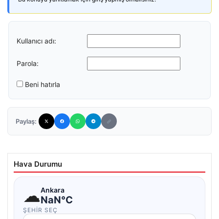
Kullanıcı adı:
Parola:
Beni hatırla
Paylaş:
Hava Durumu
☁
Ankara
NaN°C
ŞEHIR SEÇ