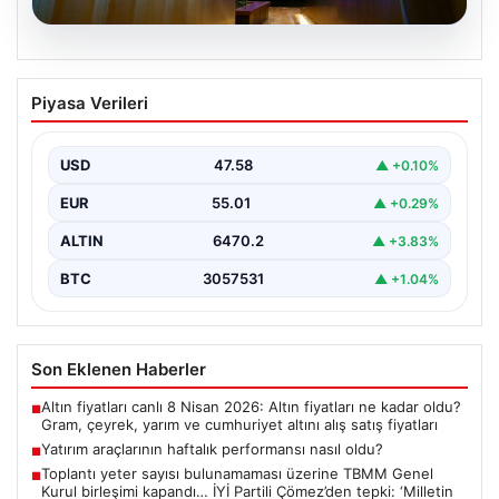
05.08.2026
Yatırım araçlarının haftalık performansı
Piyasa Verileri
nasıl oldu?
Borsa İstanbul'da işlem gören hisse senetleri, haftalık
bazda ortalama yüzde 0,27 değer kaybederken,
USD
47.58
▲ +0.10%
altının…
EUR
55.01
▲ +0.29%
ALTIN
6470.2
▲ +3.83%
BTC
3057531
▲ +1.04%
Son Eklenen Haberler
Altın fiyatları canlı 8 Nisan 2026: Altın fiyatları ne kadar oldu?
■
Gram, çeyrek, yarım ve cumhuriyet altını alış satış fiyatları
Yatırım araçlarının haftalık performansı nasıl oldu?
■
Toplantı yeter sayısı bulunamaması üzerine TBMM Genel
■
Kurul birleşimi kapandı… İYİ Partili Çömez’den tepki: ‘Milletin