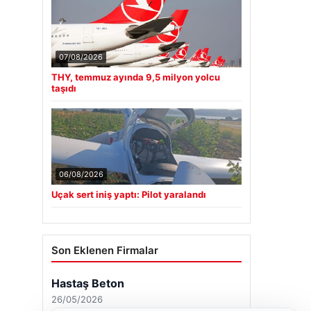
07/08/2026
THY, temmuz ayında 9,5 milyon yolcu
taşıdı
06/08/2026
Uçak sert iniş yaptı: Pilot yaralandı
Son Eklenen Firmalar
Hastaş Beton
26/05/2026