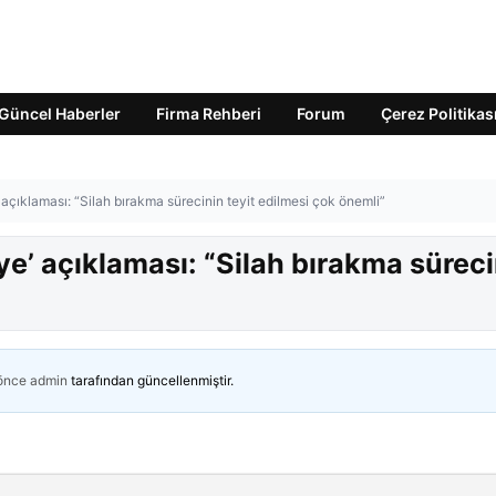
Güncel Haberler
Firma Rehberi
Forum
Çerez Politikas
’ açıklaması: “Silah bırakma sürecinin teyit edilmesi çok önemli”
ye’ açıklaması: “Silah bırakma sürec
 önce
admin
tarafından güncellenmiştir.