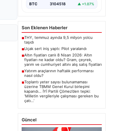
BTC
3104518
▲ +1.07%
Son Eklenen Haberler
THY, temmuz ayında 9,5 milyon yolcu
■
taşıdı
Uçak sert iniş yaptı: Pilot yaralandı
■
Altın fiyatları canlı 8 Nisan 2026: Altın
■
fiyatları ne kadar oldu? Gram, çeyrek,
yarım ve cumhuriyet altını alış satış fiyatları
Yatırım araçlarının haftalık performansı
■
nasıl oldu?
Toplantı yeter sayısı bulunamaması
■
üzerine TBMM Genel Kurul birleşimi
kapandı… İYİ Partili Çömez’den tepki:
‘Milletin vergileriyle çalışması gereken bu
çatı…’
Güncel