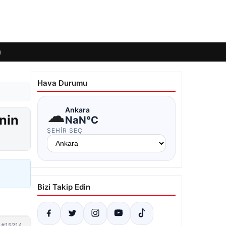
ı
Hava Durumu
☁
Ankara
inin
NaN°C
ŞEHIR SEÇ
Bizi Takip Edin
#15214