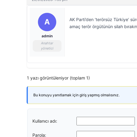
AK Parti’den ‘terörsüz Türkiye’ sü
A
amaç terör örgütünün silah bırakma
admin
Anahtar
yönetici
1 yazı görüntüleniyor (toplam 1)
Bu konuyu yanıtlamak için giriş yapmış olmalısınız.
Kullanıcı adı:
Parola: