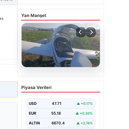
Yan Manşet
as
06.08.2026
Uçak sert iniş yaptı: Pilot
Piyasa Verileri
yaralandı
USD
47.71
▲ +0.17%
EUR
55.18
▲ +0.30%
ALTIN
6670.4
▲ +2.74%