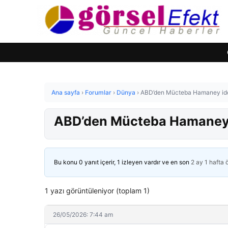
Ana sayfa
›
Forumlar
›
Dünya
›
ABD’den Mücteba Hamaney iddia
ABD’den Mücteba Hamaney i
Bu konu 0 yanıt içerir, 1 izleyen vardır ve en son
2 ay 1 hafta
1 yazı görüntüleniyor (toplam 1)
26/05/2026: 7:44 am