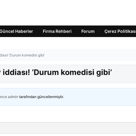
Güncel Haberler
Firma Rehberi
Forum
Çerez Politikas
sı! ‘Durum komedisi gibi’
ddiası! ‘Durum komedisi gibi’
 önce
admin
tarafından güncellenmiştir.