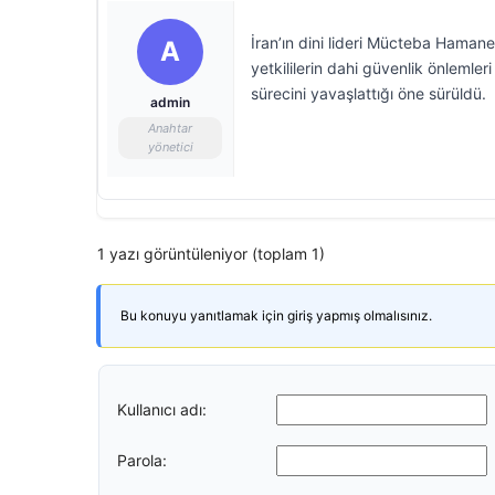
İran’ın dini lideri Mücteba Hamane
A
yetkililerin dahi güvenlik önleml
sürecini yavaşlattığı öne sürüldü.
admin
Anahtar
yönetici
1 yazı görüntüleniyor (toplam 1)
Bu konuyu yanıtlamak için giriş yapmış olmalısınız.
Kullanıcı adı:
Parola: