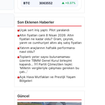
BTC
3063552
▲ +0.37%
Son Eklenen Haberler
Uçak sert iniş yaptı: Pilot yaralandı
■
Altın fiyatları canlı 8 Nisan 2026: Altın
■
fiyatları ne kadar oldu? Gram, çeyrek,
yarım ve cumhuriyet altını alış satış fiyatları
Yatırım araçlarının haftalık performansı
■
nasıl oldu?
Toplantı yeter sayısı bulunamaması
■
üzerine TBMM Genel Kurul birleşimi
kapandı… İYİ Partili Çömez’den tepki:
‘Milletin vergileriyle çalışması gereken bu
çatı…’
Açık Hava Mutfakları ve Prestijli Yaşam
■
Bölgeleri
Güncel