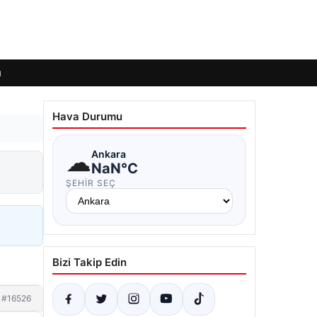
ı
Hava Durumu
☁
Ankara
NaN°C
ŞEHIR SEÇ
Bizi Takip Edin
#16526