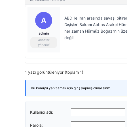
ABD ile İran arasında savaşı bitire
A
Dışişleri Bakanı Abbas Arakçi Hür
her zaman Hürmüz Boğazı’nın üzer
admin
değil.
Anahtar
yönetici
1 yazı görüntüleniyor (toplam 1)
Bu konuyu yanıtlamak için giriş yapmış olmalısınız.
Kullanıcı adı:
Parola: