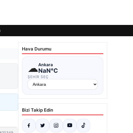
ı
Hava Durumu
☁
Ankara
NaN°C
ŞEHIR SEÇ
Bizi Takip Edin
#20349