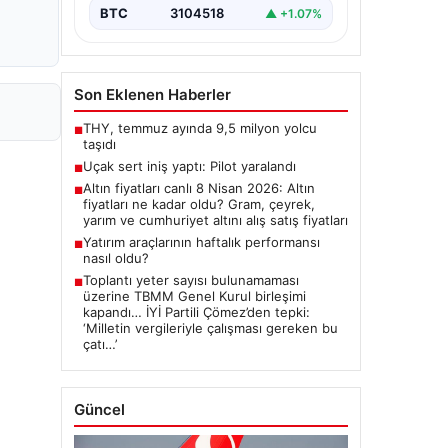
BTC
3104518
▲ +1.07%
Son Eklenen Haberler
THY, temmuz ayında 9,5 milyon yolcu
■
taşıdı
Uçak sert iniş yaptı: Pilot yaralandı
■
Altın fiyatları canlı 8 Nisan 2026: Altın
■
fiyatları ne kadar oldu? Gram, çeyrek,
yarım ve cumhuriyet altını alış satış fiyatları
Yatırım araçlarının haftalık performansı
■
nasıl oldu?
Toplantı yeter sayısı bulunamaması
■
üzerine TBMM Genel Kurul birleşimi
kapandı… İYİ Partili Çömez’den tepki:
‘Milletin vergileriyle çalışması gereken bu
çatı…’
Güncel