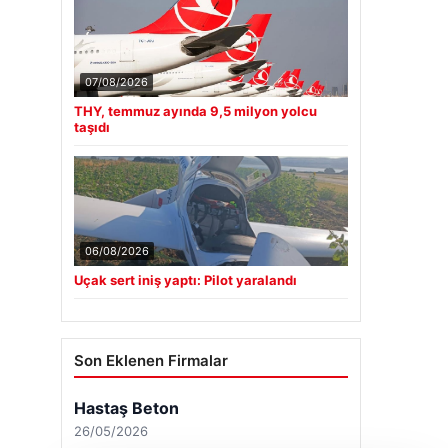
07/08/2026
THY, temmuz ayında 9,5 milyon yolcu
taşıdı
06/08/2026
Uçak sert iniş yaptı: Pilot yaralandı
Son Eklenen Firmalar
Hastaş Beton
26/05/2026