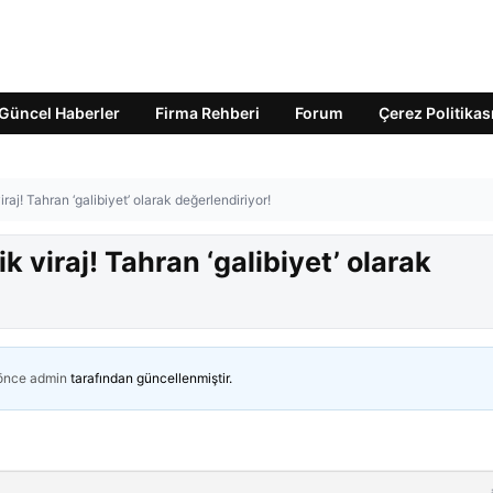
Güncel Haberler
Firma Rehberi
Forum
Çerez Politikas
aj! Tahran ‘galibiyet’ olarak değerlendiriyor!
 viraj! Tahran ‘galibiyet’ olarak
 önce
admin
tarafından güncellenmiştir.