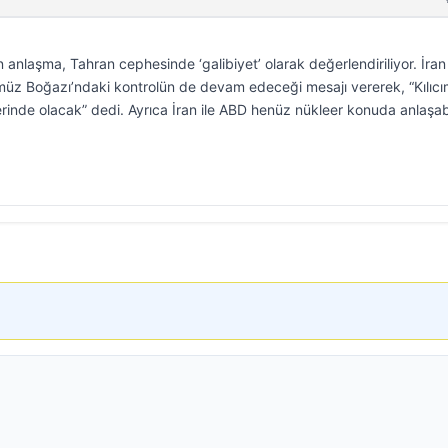
n anlaşma, Tahran cephesinde ‘galibiyet’ olarak değerlendiriliyor. İran
müz Boğazı’ndaki kontrolün de devam edeceği mesajı vererek, “Kılıcı
inde olacak” dedi. Ayrıca İran ile ABD henüz nükleer konuda anlaşab