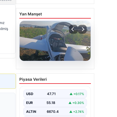
Yan Manşet
mız
ilmiş
06.08.2026
Uçak sert iniş yaptı: Pilot
Piyasa Verileri
yaralandı
USD
47.71
▲ +0.17%
EUR
55.18
▲ +0.30%
ALTIN
6670.4
▲ +2.74%