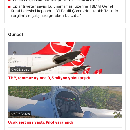
■
Toplantı yeter sayısı bulunamaması üzerine TBMM Genel
■
Kurul birleşimi kapandı… İYİ Partili Çömez’den tepki: ‘Milletin
vergileriyle çalışması gereken bu çatı…’
Güncel
07/08/2026
THY, temmuz ayında 9,5 milyon yolcu taşıdı
06/08/2026
Uçak sert iniş yaptı: Pilot yaralandı