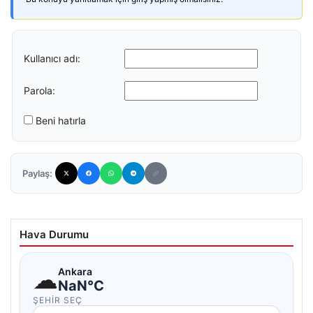
Kullanıcı adı:
Parola:
Beni hatırla
Paylaş:
Hava Durumu
☁
Ankara
NaN°C
ŞEHIR SEÇ