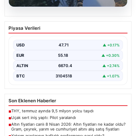
06.08.2026
Uçak sert iniş yaptı: Pilot yaralandı
Piyasa Verileri
USD
47.71
▲ +0.17%
EUR
55.18
▲ +0.30%
ALTIN
6670.4
▲ +2.74%
BTC
3104518
▲ +1.07%
Son Eklenen Haberler
THY, temmuz ayında 9,5 milyon yolcu taşıdı
■
Uçak sert iniş yaptı: Pilot yaralandı
■
Altın fiyatları canlı 8 Nisan 2026: Altın fiyatları ne kadar oldu?
■
Gram, çeyrek, yarım ve cumhuriyet altını alış satış fiyatları
Yatırım araçlarının haftalık performansı nasıl oldu?