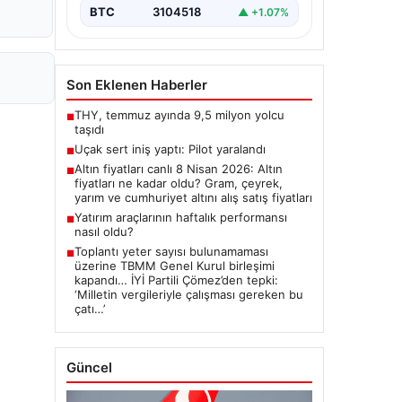
BTC
3104518
▲ +1.07%
Son Eklenen Haberler
THY, temmuz ayında 9,5 milyon yolcu
■
taşıdı
Uçak sert iniş yaptı: Pilot yaralandı
■
Altın fiyatları canlı 8 Nisan 2026: Altın
■
fiyatları ne kadar oldu? Gram, çeyrek,
yarım ve cumhuriyet altını alış satış fiyatları
Yatırım araçlarının haftalık performansı
■
nasıl oldu?
Toplantı yeter sayısı bulunamaması
■
üzerine TBMM Genel Kurul birleşimi
kapandı… İYİ Partili Çömez’den tepki:
‘Milletin vergileriyle çalışması gereken bu
çatı…’
Güncel