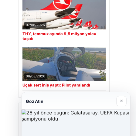
07/08/2026
THY, temmuz ayında 9,5 milyon yolcu
taşıdı
06/08/2026
Uçak sert iniş yaptı: Pilot yaralandı
×
Göz Atın
Son Eklenen Firmalar
Hastaş Beton
26/05/2026