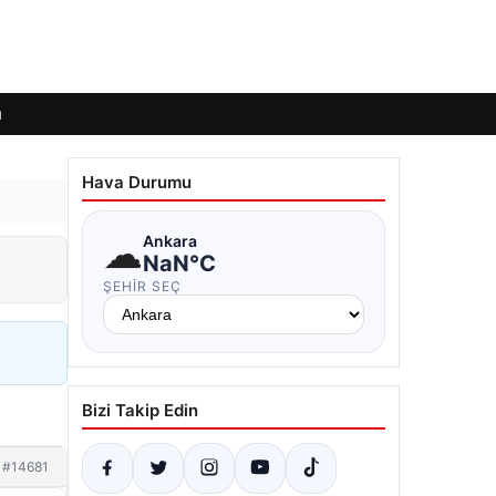
ı
Hava Durumu
☁
Ankara
NaN°C
ŞEHIR SEÇ
Bizi Takip Edin
#14681