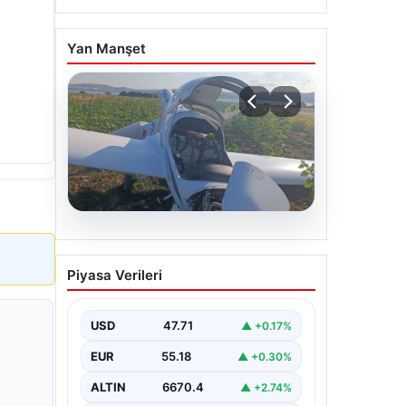
Yan Manşet
06.08.2026
Uçak sert iniş yaptı: Pilot
Piyasa Verileri
yaralandı
USD
47.71
▲ +0.17%
EUR
55.18
▲ +0.30%
ALTIN
6670.4
▲ +2.74%