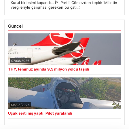
Kurul birleşimi kapandı… İYİ Partili Çömez’den tepki: ‘Milletin
vergileriyle çalışması gereken bu çatı…’
Güncel
07/08/2026
THY, temmuz ayında 9,5 milyon yolcu taşıdı
06/08/2026
Uçak sert iniş yaptı: Pilot yaralandı