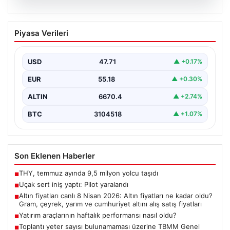
06.08.2026
Uçak sert iniş yaptı: Pilot yaralandı
Piyasa Verileri
USD
47.71
▲ +0.17%
EUR
55.18
▲ +0.30%
ALTIN
6670.4
▲ +2.74%
BTC
3104518
▲ +1.07%
Son Eklenen Haberler
THY, temmuz ayında 9,5 milyon yolcu taşıdı
■
Uçak sert iniş yaptı: Pilot yaralandı
■
Altın fiyatları canlı 8 Nisan 2026: Altın fiyatları ne kadar oldu?
■
Gram, çeyrek, yarım ve cumhuriyet altını alış satış fiyatları
Yatırım araçlarının haftalık performansı nasıl oldu?
■
Toplantı yeter sayısı bulunamaması üzerine TBMM Genel
■