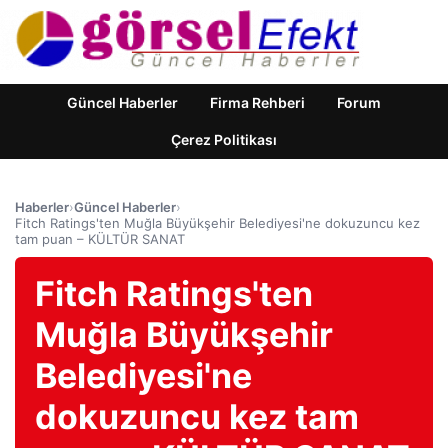
Güncel Haberler
Firma Rehberi
Forum
Çerez Politikası
Haberler
›
Güncel Haberler
›
Fitch Ratings'ten Muğla Büyükşehir Belediyesi'ne dokuzuncu kez
tam puan – KÜLTÜR SANAT
Fitch Ratings'ten
Muğla Büyükşehir
Belediyesi'ne
dokuzuncu kez tam