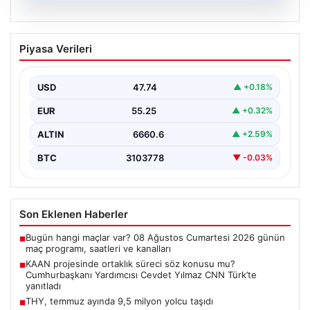
08.08.2026
KAAN projesinde ortaklık süreci söz
Piyasa Verileri
konusu mu? Cumhurbaşkanı Yardımcısı
Cevdet Yılmaz CNN Türk’te yanıtladı
USD
47.74
▲ +0.18%
Cumhurbaşkanı Yardımcısı Cevdet Yılmaz, CNN Türk
canlı yayınında gündeme ilişkin soruları yanıtladı. Mekke
EUR
55.25
▲ +0.32%
Ortak…
ALTIN
6660.6
▲ +2.59%
BTC
3103778
▼ -0.03%
Son Eklenen Haberler
Bugün hangi maçlar var? 08 Ağustos Cumartesi 2026 günün
■
maç programı, saatleri ve kanalları
KAAN projesinde ortaklık süreci söz konusu mu?
■
Cumhurbaşkanı Yardımcısı Cevdet Yılmaz CNN Türk’te
yanıtladı
THY, temmuz ayında 9,5 milyon yolcu taşıdı
■