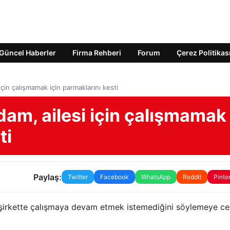
Güncel Haberler
Firma Rehberi
Forum
Çerez Politikas
için çalışmamak için parmaklarını kesti
adam, ailesi için çalışmamak
ti
Paylaş:
Twitter
Facebook
WhatsApp
Reddit
Pinte
 şirkette çalışmaya devam etmek istemediğini söylemeye ce