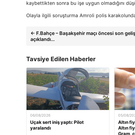
kaybettikten sonra bu işe uygun olmadığını düş
Olayla ilgili soruşturma Amroli polis karakolunda
← F.Bahçe – Başakşehir maçı öncesi son gelişm
açıklandı…
Tavsiye Edilen Haberler
06/08/2026
05/08/20
Uçak sert iniş yaptı: Pilot
Altın fi
yaralandı
Altın fi
Gram, ç