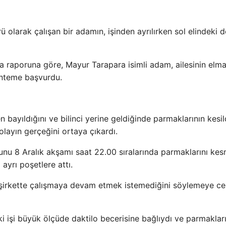
rü olarak çalışan bir adamın, işinden ayrılırken sol elindeki d
dia raporuna göre, Mayur Tarapara isimli adam, ailesinin elm
önteme başvurdu.
bayıldığını ve bilinci yerine geldiğinde parmaklarının kesil
olayın gerçeğini ortaya çıkardı.
bunu 8 Aralık akşamı saat 22.00 sıralarında parmaklarını ke
ı ayrı poşetlere attı.
 şirkette çalışmaya devam etmek istemediğini söylemeye ce
 işi büyük ölçüde daktilo becerisine bağlıydı ve parmakları