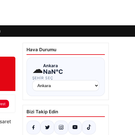
ı
Hava Durumu
☁
Ankara
NaN°C
ŞEHIR SEÇ
rest
Bizi Takip Edin
saret