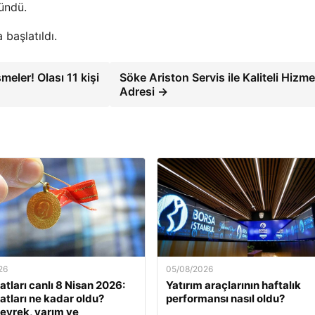
ündü.
 başlatıldı.
eler! Olası 11 kişi
Söke Ariston Servis ile Kaliteli Hizme
Adresi →
26
05/08/2026
yatları canlı 8 Nisan 2026:
Yatırım araçlarının haftalık
yatları ne kadar oldu?
performansı nasıl oldu?
eyrek, yarım ve