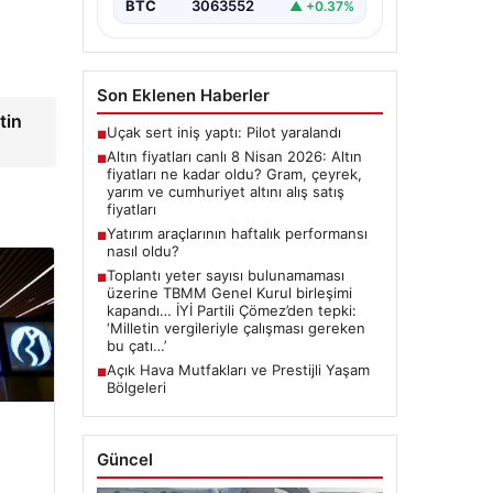
BTC
3063552
▲ +0.37%
ve Cumhuriyet Altını…
Son Eklenen Haberler
tin
Uçak sert iniş yaptı: Pilot yaralandı
■
Altın fiyatları canlı 8 Nisan 2026: Altın
■
fiyatları ne kadar oldu? Gram, çeyrek,
yarım ve cumhuriyet altını alış satış
fiyatları
Yatırım araçlarının haftalık performansı
■
nasıl oldu?
Toplantı yeter sayısı bulunamaması
■
üzerine TBMM Genel Kurul birleşimi
kapandı… İYİ Partili Çömez’den tepki:
‘Milletin vergileriyle çalışması gereken
bu çatı…’
Açık Hava Mutfakları ve Prestijli Yaşam
■
Bölgeleri
Güncel