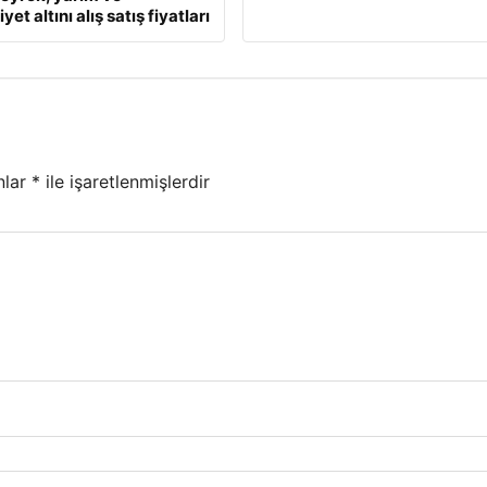
et altını alış satış fiyatları
nlar
*
ile işaretlenmişlerdir