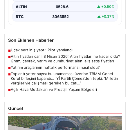
ALTIN
6528.6
▲ +0.50%
BTC
3063552
▲ +0.37%
Son Eklenen Haberler
Uçak sert iniş yaptı: Pilot yaralandı
■
Altın fiyatları canlı 8 Nisan 2026: Altın fiyatları ne kadar oldu?
■
Gram, çeyrek, yarım ve cumhuriyet altını alış satış fiyatları
Yatırım araçlarının haftalık performansı nasıl oldu?
■
Toplantı yeter sayısı bulunamaması üzerine TBMM Genel
■
Kurul birleşimi kapandı… İYİ Partili Çömez’den tepki: ‘Milletin
vergileriyle çalışması gereken bu çatı…’
Açık Hava Mutfakları ve Prestijli Yaşam Bölgeleri
■
Güncel