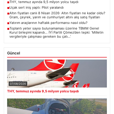
THY, temmuz ayında 9,5 milyon yolcu taşıdı
■
Uçak sert iniş yaptı: Pilot yaralandı
■
Altın fiyatları canlı 8 Nisan 2026: Altın fiyatları ne kadar oldu?
■
Gram, çeyrek, yarım ve cumhuriyet altını alış satış fiyatları
Yatırım araçlarının haftalık performansı nasıl oldu?
■
Toplantı yeter sayısı bulunamaması üzerine TBMM Genel
■
Kurul birleşimi kapandı… İYİ Partili Çömez’den tepki: ‘Milletin
vergileriyle çalışması gereken bu çatı…’
Güncel
07/08/2026
THY, temmuz ayında 9,5 milyon yolcu taşıdı