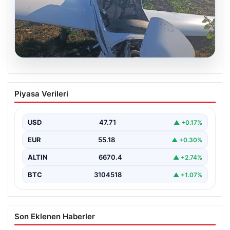
06.08.2026
Uçak sert iniş yaptı: Pilot yaralandı
Piyasa Verileri
USD
47.71
▲ +0.17%
EUR
55.18
▲ +0.30%
ALTIN
6670.4
▲ +2.74%
BTC
3104518
▲ +1.07%
Son Eklenen Haberler